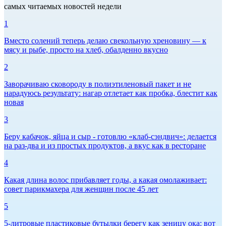
самых читаемых новостей недели
1
Вместо солений теперь делаю свекольную хреновину — к
мясу и рыбе, просто на хлеб, обалденно вкусно
2
Заворачиваю сковороду в полиэтиленовый пакет и не
нарадуюсь результату: нагар отлетает как пробка, блестит как
новая
3
Беру кабачок, яйца и сыр - готовлю «клаб-сэндвич»: делается
на раз-два и из простых продуктов, а вкус как в ресторане
4
Какая длина волос прибавляет годы, а какая омолаживает:
совет парикмахера для женщин после 45 лет
5
5-литровые пластиковые бутылки берегу как зеницу ока: вот