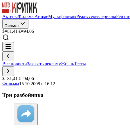
Актеры
Фильмы
Аниме
Мультфильмы
Режиссеры
Сериалы
Рейти
Фильмы
$=
81,41
|
€=
94,06
Все новости
Заказать рекламу
Жизнь
Тесты
$=
81,41
|
€=
94,06
Фильмы
15.10.2008 в 16:12
Три разбойника