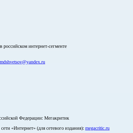
в российском интернет-сегменте
mdshvetsov@yandex.ru
оссийской Федерации: Мегакритик
ети «Интернет» (для сетевого издания):
megacritic.ru