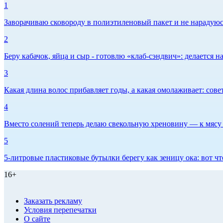
1
Заворачиваю сковороду в полиэтиленовый пакет и не нарадуюсь 
2
Беру кабачок, яйца и сыр - готовлю «клаб-сэндвич»: делается на
3
Какая длина волос прибавляет годы, а какая омолаживает: сов
4
Вместо солений теперь делаю свекольную хреновину — к мясу и
5
5-литровые пластиковые бутылки берегу как зеницу ока: вот ч
16+
Заказать рекламу
Условия перепечатки
О сайте