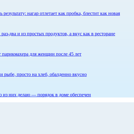
результату: нагар отлетает как пробка, блестит как новая
 раз-два и из простых продуктов, а вкус как в ресторане
ет парикмахера для женщин после 45 лет
 рыбе, просто на хлеб, обалденно вкусно
то из них делаю — порядок в доме обеспечен