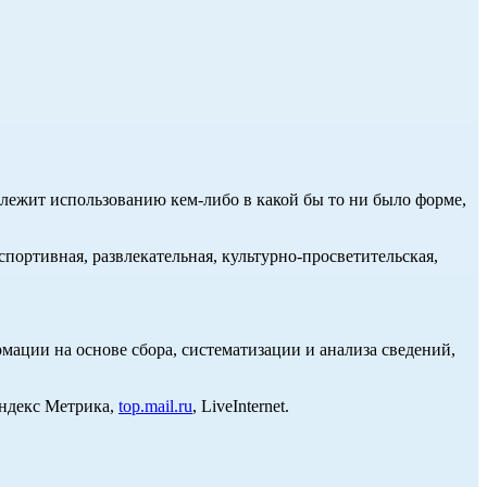
длежит использованию кем-либо в какой бы то ни было форме,
портивная, развлекательная, культурно-просветительская,
ции на основе сбора, систематизации и анализа сведений,
Яндекс Метрика,
top.mail.ru
, LiveInternet.