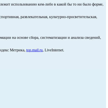
длежит использованию кем-либо в какой бы то ни было форме,
портивная, развлекательная, культурно-просветительская,
ции на основе сбора, систематизации и анализа сведений,
Яндекс Метрика,
top.mail.ru
, LiveInternet.