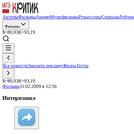
Актеры
Фильмы
Аниме
Мультфильмы
Режиссеры
Сериалы
Рейти
Фильмы
$=
80,93
|
€=
93,19
Все новости
Заказать рекламу
Жизнь
Тесты
$=
80,93
|
€=
93,19
Фильмы
11.02.2009 в 12:56
Интернэшнл