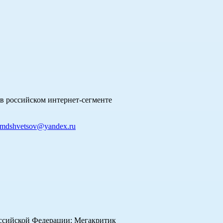
в российском интернет-сегменте
mdshvetsov@yandex.ru
оссийской Федерации: Мегакритик