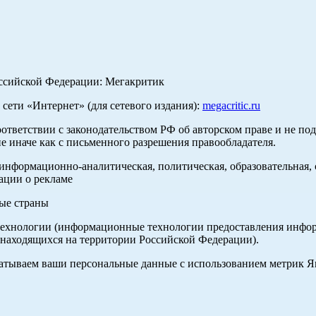
оссийской Федерации: Мегакритик
ети «Интернет» (для сетевого издания):
megacritic.ru
оответствии с законодательством РФ об авторском праве и не по
е иначе как с письменного разрешения правообладателя.
нформационно-аналитическая, политическая, образовательная, с
ации о рекламе
ные страны
хнологии (информационные технологии предоставления информа
 находящихся на территории Российской Федерации).
абатываем ваши персональные данные с использованием метрик 