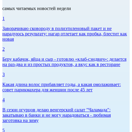
самых читаемых новостей недели
1
Заворачиваю сковороду в полиэтиленовый пакет и не
нарадуюсь результату: нагар отлетает как пробка, блестит как
новая
2
Беру кабачок, яйца и сыр - готовлю «клаб-сэндвич»: делается
на раз-два и из простых продуктов, а вкус как в ресторане
3
Какая длина волос прибавляет годы, а какая омолаживает:
совет парикмахера для женщин после 45 лет
4
В сезон огурцов делаю венгерский салат "Чаламада":
закатываю в банки и не могу нарадоваться - любимая
заготовка на зиму
5