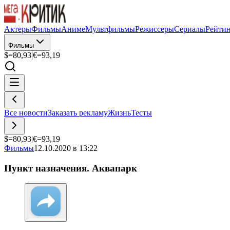
Актеры
Фильмы
Аниме
Мультфильмы
Режиссеры
Сериалы
Рейти
Фильмы
$=
80,93
|
€=
93,19
Все новости
Заказать рекламу
Жизнь
Тесты
$=
80,93
|
€=
93,19
Фильмы
12.10.2020 в 13:22
Пункт назначения. Аквапарк