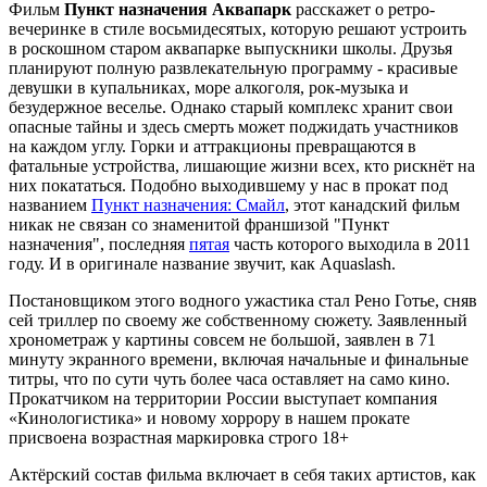
Фильм
Пункт назначения Аквапарк
расскажет о ретро-
вечеринке в стиле восьмидесятых, которую решают устроить
в роскошном старом аквапарке выпускники школы. Друзья
планируют полную развлекательную программу - красивые
девушки в купальниках, море алкоголя, рок-музыка и
безудержное веселье. Однако старый комплекс хранит свои
опасные тайны и здесь смерть может поджидать участников
на каждом углу. Горки и аттракционы превращаются в
фатальные устройства, лишающие жизни всех, кто рискнёт на
них покататься. Подобно выходившему у нас в прокат под
названием
Пункт назначения: Смайл
, этот канадский фильм
никак не связан со знаменитой франшизой "Пункт
назначения", последняя
пятая
часть которого выходила в 2011
году. И в оригинале название звучит, как Aquaslash.
Постановщиком этого водного ужастика стал Рено Готье, сняв
сей триллер по своему же собственному сюжету. Заявленный
хронометраж у картины совсем не большой, заявлен в 71
минуту экранного времени, включая начальные и финальные
титры, что по сути чуть более часа оставляет на само кино.
Прокатчиком на территории России выступает компания
«Кинологистика» и новому хоррору в нашем прокате
присвоена возрастная маркировка строго 18+
Актёрский состав фильма включает в себя таких артистов, как