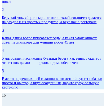
новая
2
Беру кабачок, яйца и сыр - готовлю «клаб-сэндвич»: делается
на раз-два и из простых продуктов, а вкус как в ресторане
3
Какая длина волос прибавляет годы, а какая омолаживает:
совет парикмахера для женщин после 45 лет
4
5-литровые пластиковые бутылки берегу как зеницу ока: вот
что из них делаю — порядок в доме обеспечен
5
Вместо надоевших щей и лапши варю летний суп из кабачка:
просто и быстро, а вкус обалденный, варите сразу большую
кастрюлю
16+