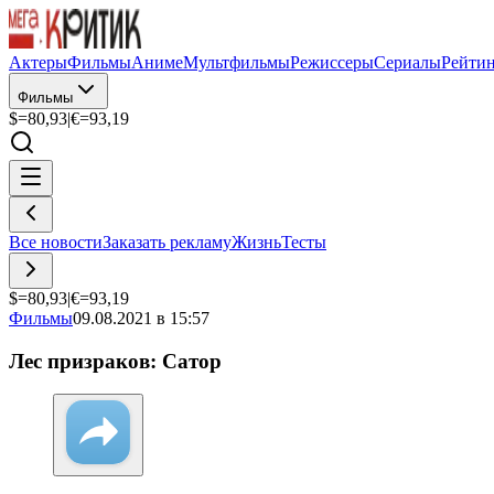
Актеры
Фильмы
Аниме
Мультфильмы
Режиссеры
Сериалы
Рейти
Фильмы
$=
80,93
|
€=
93,19
Все новости
Заказать рекламу
Жизнь
Тесты
$=
80,93
|
€=
93,19
Фильмы
09.08.2021 в 15:57
Лес призраков: Сатор