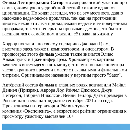
Фильм
Лес призраков: Сатор
это американский ужастик про
семью, живущую в уединённой лесной хижине вдали от
цивилизации. Но ходят легенды, что на эту местность давно
наложено ведьмовское проклятье, так как на протяжении
многих веков эти леса принадлежали ведьме и её поверенным
призракам, так что теперь она призывает демона, чтобы тот
расправился с семейством и заявил её права на хижину.
Хоррор поставил по своему сценарию Джордан Грэм,
выступив здесь также и композитором, и оператором. В
продюсерах этого фильма ужасов также значатся Элиас
Адамопулос и Дженнифер Грэм. Хронометраж картины
заявлен в восемьдесят пять минут, что чуть меньше полутора
часов экранного времени вместе с начальными и финальными
титрами. Оригинальное название у картины просто "Sator".
Актёрский состав фильма в главных ролях возглавили Майкл
Дэниэл (Призрак), Аврора Лоу, Рэйчел Джонсон, Джун
Петерсон, Гэбриел Николсон, Венди Тейлор. Дата премьеры в
России назначена на тридцатое сентября 2021-ого года.
Прокатчиком на территории РФ выступает
компания «Экспонента», а возрастной рейтинг ограничения к
просмотру ужастику выставлен 16+