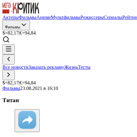
Актеры
Фильмы
Аниме
Мультфильмы
Режиссеры
Сериалы
Рейти
Фильмы
$=
82,17
|
€=
94,84
Все новости
Заказать рекламу
Жизнь
Тесты
$=
82,17
|
€=
94,84
Фильмы
23.08.2021 в 16:10
Титан