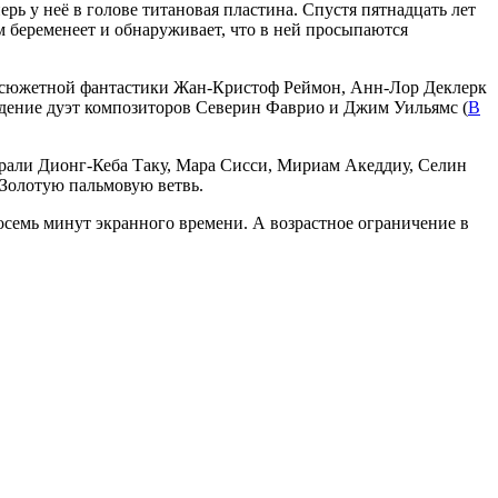
рь у неё в голове титановая пластина. Спустя пятнадцать лет
м беременеет и обнаруживает, что в ней просыпаются
осюжетной фантастики Жан-Кристоф Реймон, Анн-Лор Деклерк
ждение дуэт композиторов Северин Фаврио и Джим Уильямс (
В
ыграли Дионг-Кеба Таку, Мара Сисси, Мириам Акеддиу, Селин
 Золотую пальмовую ветвь.
восемь минут экранного времени. А возрастное ограничение в