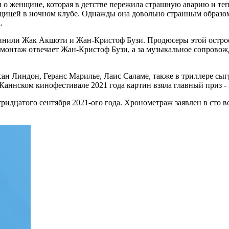
 о женщине, которая в детстве пережила страшную аварию и тепе
овщицей в ночном клубе. Однажды она довольно странным образо
.
чинили Жак Акшоти и Жан-Кристоф Бузи. Продюсеры этой остр
 монтаж отвечает Жан-Кристоф Бузи, а за музыкальное сопрово
нсан Линдон, Геранс Марилье, Лаис Саламе, также в триллере с
Каннском кинофестивале 2021 года картин взяла главный приз -
тридцатого сентября 2021-ого года. Хронометраж заявлен в сто 