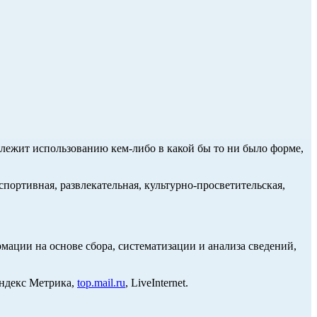
длежит использованию кем-либо в какой бы то ни было форме,
портивная, развлекательная, культурно-просветительская,
ции на основе сбора, систематизации и анализа сведений,
Яндекс Метрика,
top.mail.ru
, LiveInternet.