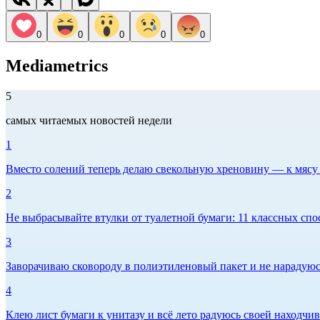
0
0
0
0
0
Mediametrics
5
самых читаемых новостей недели
1
Вместо солений теперь делаю свекольную хреновину — к мясу и
2
Не выбрасывайте втулки от туалетной бумаги: 11 классных спо
3
Заворачиваю сковороду в полиэтиленовый пакет и не нарадуюсь 
4
Клею лист бумаги к унитазу и всё лето радуюсь своей находчиво