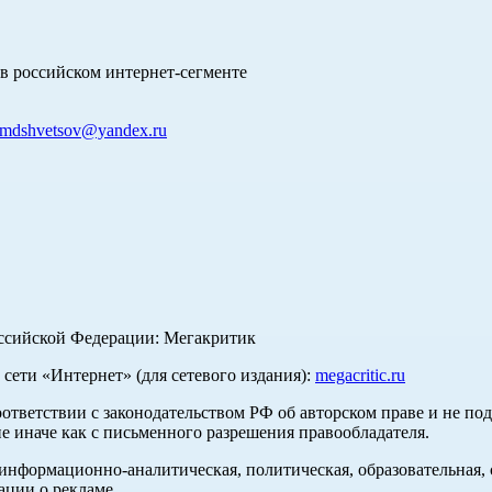
в российском интернет-сегменте
mdshvetsov@yandex.ru
оссийской Федерации: Мегакритик
ети «Интернет» (для сетевого издания):
megacritic.ru
оответствии с законодательством РФ об авторском праве и не по
е иначе как с письменного разрешения правообладателя.
нформационно-аналитическая, политическая, образовательная, с
ации о рекламе