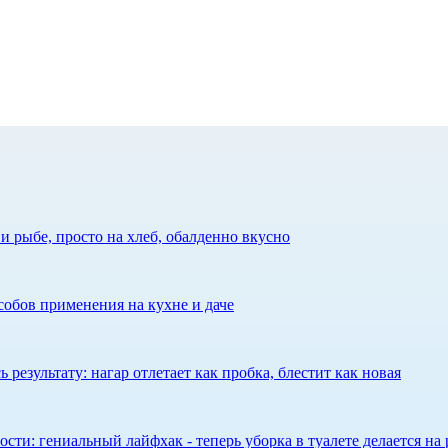
 рыбе, просто на хлеб, обалденно вкусно
собов применения на кухне и даче
результату: нагар отлетает как пробка, блестит как новая
сти: гениальный лайфхак - теперь уборка в туалете делается на 