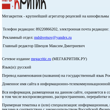
Мегакритик - крупнейший агрегатор рецензий на кинофильмы 
Телефон редакции: 89220866202, электронная почта редакции:
Рекламный отдел:
mdshvetsov@yandex.ru
Главный редактор Швецов Максим Дмитриевич
Сетевое издание
megacritic.ru
(МЕГАКРИТИК.РУ)
Язык(и): русский
Перевод наименования (названия) на государственный язык Р
Доменное имя сайта в информационно-телекоммуникационной с
Вся информация, размещенная на данном сайте, охраняется в с
в том числе воспроизведению, распространению, переработке н
Примерная тематика и (или) специализация: информационная, и
реклама в соответствии с законодательством Российской Федер