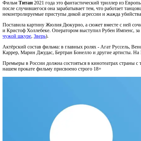
Фильм
Титан
2021 года это фантастический триллер из Европы
после случившегося она зарабатывает тем, что работает танц
неконтролируемые приступы дикой агрессии и жажда убийства
Поставила картину Жюлия Дюкурно, а сюжет вместе с ней со
и Кристоф Холлебеке. Оператором выступил Рубен Импенс, за
чужой шкуре
,
Зверь
).
Актёрский состав фильма: в главных ролях - Агат Руссель, Ве
Каррер, Марин Джудас, Бертран Бонелло и другие артисты. На 
Премьеры в России должна состояться в кинотеатрах страны с 
нашем прокате фильму присвоено строго 18+