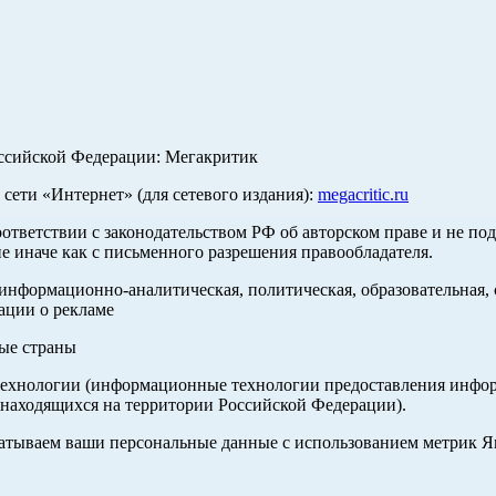
оссийской Федерации: Мегакритик
ети «Интернет» (для сетевого издания):
megacritic.ru
оответствии с законодательством РФ об авторском праве и не по
е иначе как с письменного разрешения правообладателя.
нформационно-аналитическая, политическая, образовательная, с
ации о рекламе
ные страны
хнологии (информационные технологии предоставления информа
 находящихся на территории Российской Федерации).
абатываем ваши персональные данные с использованием метрик 