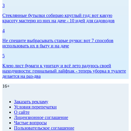
3
Стеклянные бутылки собираю круглый год: вот какую
красоту мастерю из них на даче - 10 идей для садоводов
4
Не спешите выбрасывать старые ручки: вот 7 способов
использовать их в быту и на даче
5
Клею лист бумаги к унитазу и всё лето радуюсь своей
находчивости: гениальный лайфхак - теперь уборка в туалете
делается на раз-два
16+
Заказать рекламу
Условия перепечатки
О сайте
Лицензионное соглашение
Частые вопросы
Пользовательское соглашение