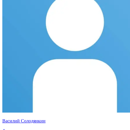
Василий Солодянкин