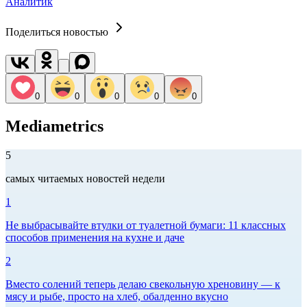
Аналитик
Поделиться новостью
0
0
0
0
0
Mediametrics
5
самых читаемых новостей недели
1
Не выбрасывайте втулки от туалетной бумаги: 11 классных
способов применения на кухне и даче
2
Вместо солений теперь делаю свекольную хреновину — к
мясу и рыбе, просто на хлеб, обалденно вкусно