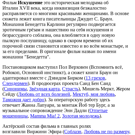
Фильм
Искушение
это историческая мелодрама об
Италии XVII века, когда инквизиция безжалостно
расправляется со многими красивыми женщинами. В основе
сюжета лежит книга писательницы Джудит С. Браун.
Монахиня Бенедетта Карлини регулярно подвергается
эротичным грёзам и нашествию на себя искушения и
безрассудного соблазна, она влюбляется в одну новую
пылкую послушницу, однако в скором времени об их
порочной связи становится известно и во всём монастыре, и
за его пределами. В оригинале фильм назван по имени
монахини "Бенедетта".
Постановщиком выступил Пол Верховен (Вспомнить всё,
Робокоп, Основной инстинкт), а сюжет книги Браун он
адаптировал вместе с Дэвидом Бирком (
13 грехов
,
Слендермен
). В продюсерах проекта Саид Бен Саид
(
Синонимы
,
Звёздная карта
,
Страсть
), Мишель Меркт, Жером
Сейду (
Любовь от всех болезней
,
Мектуб, моя любовь
,
Таможня дает добро
). За операторскую работу здесь
отвечает Жанна Лапуари, за монтаж Йоб тер Бург, а за
музыкальное сопровождение Энн Дадли (
Отпетые
мошенницы
,
Mamma Mia! 2
,
Золотая молодежь
).
Актёрский состав фильма в главных ролях
возглавили Виржини Эфира (
Соблазн
,
Любовь не по размеру
,