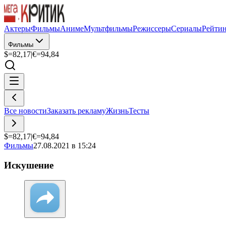
Актеры
Фильмы
Аниме
Мультфильмы
Режиссеры
Сериалы
Рейти
Фильмы
$=
82,17
|
€=
94,84
Все новости
Заказать рекламу
Жизнь
Тесты
$=
82,17
|
€=
94,84
Фильмы
27.08.2021 в 15:24
Искушение