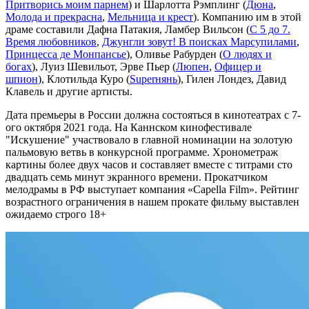
Притворись моим парнем
) и Шарлотта Рэмплинг (
Дюна
,
Молода и прекрасна
,
Мельница и крест
). Компанию им в этой
драме составили Дафна Патакия, Ламбер Вильсон (
С 5 до 7.
Время любовников
,
Джунгли зовут! В поисках Марсупилами
,
Принцесса де Монпансье
), Оливье Рабурден (
О людях и
богах
), Луиз Шевильот, Эрве Пьер (
Люпен
,
Офицер и
шпион
), Клотильда Куро (
Superнянь
), Гилен Лондез, Давид
Клавель и другие артисты.
Дата премьеры в России должна состояться в кинотеатрах с 7-
ого октября 2021 года. На Каннском кинофестивале
"Искушение" участвовало в главной номинации на золотую
пальмовую ветвь в конкурсной программе. Хронометраж
картины более двух часов и составляет вместе с титрами сто
двадцать семь минут экранного времени. Прокатчиком
мелодрамы в РФ выступает компания «Capella Film». Рейтинг
возрастного ограничения в нашем прокате фильму выставлен
ожидаемо строго 18+