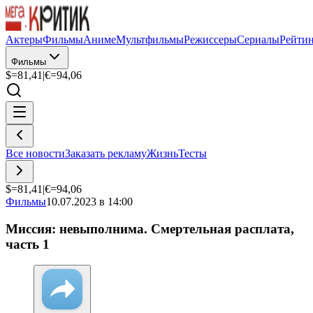
Актеры
Фильмы
Аниме
Мультфильмы
Режиссеры
Сериалы
Рейти
Фильмы
$=
81,41
|
€=
94,06
Все новости
Заказать рекламу
Жизнь
Тесты
$=
81,41
|
€=
94,06
Фильмы
10.07.2023 в 14:00
Миссия: невыполнима. Смертельная расплата,
часть 1