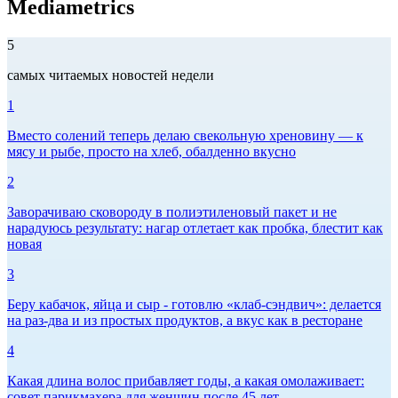
Mediametrics
5
самых читаемых новостей недели
1
Вместо солений теперь делаю свекольную хреновину — к
мясу и рыбе, просто на хлеб, обалденно вкусно
2
Заворачиваю сковороду в полиэтиленовый пакет и не
нарадуюсь результату: нагар отлетает как пробка, блестит как
новая
3
Беру кабачок, яйца и сыр - готовлю «клаб-сэндвич»: делается
на раз-два и из простых продуктов, а вкус как в ресторане
4
Какая длина волос прибавляет годы, а какая омолаживает:
совет парикмахера для женщин после 45 лет