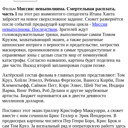
Фильм
Миссия: невыполнима. Смертельная расплата,
часть 1
на этот раз знаменитого спецагента Итана Ханта
забросит на новое сверхсложное задание. Сюжет развернётся
после событий предыдущей картины цикла -
Миссия
невыполнима: Последствия
. Зрителей ждут
головокружительные трюки, выполненные самим Томом
Крузом, захватывающий экшен, а также различные
шпионские интриги о верности и предательстве, хитростях
маскировки, проникновении в самые труднодоступные и
охраняемые зоны с целью спасти мир от неминуемой
катастрофы. Согласно названию, картина будет поделена на
две части. Выход второй запланирован годом позже.
Актёрский состав фильма в главных ролях представляют: Том
Круз, Хейли Этвелл, Ребекка Фергюсон, Ванесса Кирби, Пом
Клементьефф, Саймон Пегг, Кэри Элвес, Шей Уигэм, Индира
Варма, Винг Реймз, Роб Делани и другие зарубежные
артисты. Бюджет оценивается аж в двести девяносто
миллионов долларов.
Поставил этот экшн-триллер Кристофер Маккуорри, а сюжет
вместе с ним сочинили Брюс Геллер и Эрик Йендерсен. В
продюсерах картины числятся Пер Генри Борх, Крис Брок и
сам Том Круз. За визуальный ряд и операторскую работу здесь