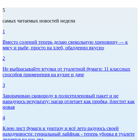
5
самых читаемых новостей недели
1
Вместо солений теперь делаю свекольную хреновину — к
мясу и рыбе, просто на хлеб, обалденно вкусно
2
Не выбрасывайте втулки от туалетной бумаги: 11 классных
способов применения на кухне и даче
3
Заворачиваю сковороду в полиэтиленовый пакет и не
нарадуюсь результату: нагар отлетает как пробка, блестит как
новая
4
Клею лист бумаги к унитазу и всё лето радуюсь своей
находчивости: гениальный лайфхак - теперь уборка в туалете
делается на раз-два