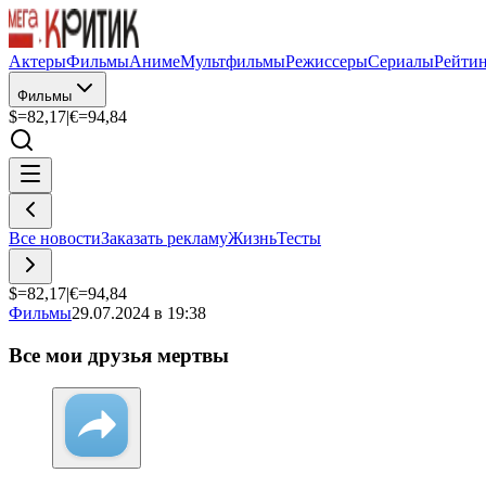
Актеры
Фильмы
Аниме
Мультфильмы
Режиссеры
Сериалы
Рейти
Фильмы
$=
82,17
|
€=
94,84
Все новости
Заказать рекламу
Жизнь
Тесты
$=
82,17
|
€=
94,84
Фильмы
29.07.2024 в 19:38
Все мои друзья мертвы