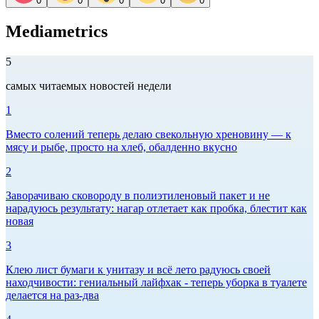
0
0
0
0
0
Mediametrics
5
самых читаемых новостей недели
1
Вместо солений теперь делаю свекольную хреновину — к
мясу и рыбе, просто на хлеб, обалденно вкусно
2
Заворачиваю сковороду в полиэтиленовый пакет и не
нарадуюсь результату: нагар отлетает как пробка, блестит как
новая
3
Клею лист бумаги к унитазу и всё лето радуюсь своей
находчивости: гениальный лайфхак - теперь уборка в туалете
делается на раз-два