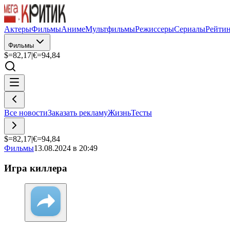
Актеры
Фильмы
Аниме
Мультфильмы
Режиссеры
Сериалы
Рейти
Фильмы
$=
82,17
|
€=
94,84
Все новости
Заказать рекламу
Жизнь
Тесты
$=
82,17
|
€=
94,84
Фильмы
13.08.2024 в 20:49
Игра киллера