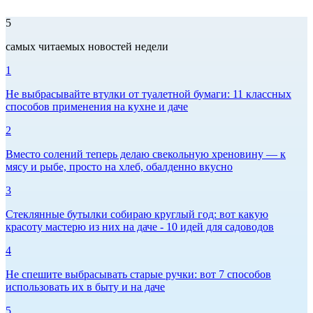
5
самых читаемых новостей недели
1
Не выбрасывайте втулки от туалетной бумаги: 11 классных
способов применения на кухне и даче
2
Вместо солений теперь делаю свекольную хреновину — к
мясу и рыбе, просто на хлеб, обалденно вкусно
3
Стеклянные бутылки собираю круглый год: вот какую
красоту мастерю из них на даче - 10 идей для садоводов
4
Не спешите выбрасывать старые ручки: вот 7 способов
использовать их в быту и на даче
5