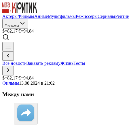
Актеры
Фильмы
Аниме
Мультфильмы
Режиссеры
Сериалы
Рейти
Фильмы
$=
82,17
|
€=
94,84
Все новости
Заказать рекламу
Жизнь
Тесты
$=
82,17
|
€=
94,84
Фильмы
13.08.2024 в 21:02
Между нами