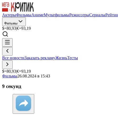
Актеры
Фильмы
Аниме
Мультфильмы
Режиссеры
Сериалы
Рейти
Фильмы
$=
80,93
|
€=
93,19
Все новости
Заказать рекламу
Жизнь
Тесты
$=
80,93
|
€=
93,19
Фильмы
26.08.2024 в 15:43
9 секунд