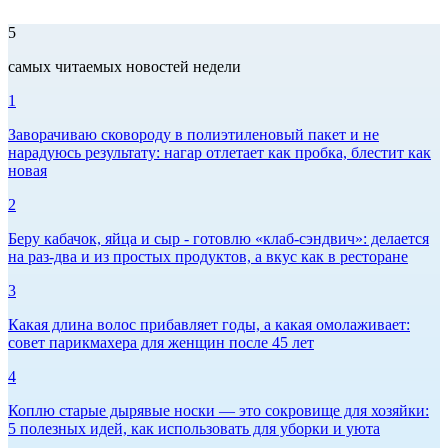
5
самых читаемых новостей недели
1
Заворачиваю сковороду в полиэтиленовый пакет и не
нарадуюсь результату: нагар отлетает как пробка, блестит как
новая
2
Беру кабачок, яйца и сыр - готовлю «клаб-сэндвич»: делается
на раз-два и из простых продуктов, а вкус как в ресторане
3
Какая длина волос прибавляет годы, а какая омолаживает:
совет парикмахера для женщин после 45 лет
4
Коплю старые дырявые носки — это сокровище для хозяйки:
5 полезных идей, как использовать для уборки и уюта