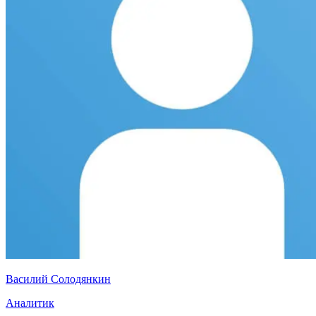
Василий Солодянкин
Аналитик