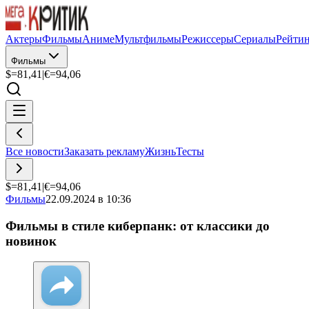
Актеры
Фильмы
Аниме
Мультфильмы
Режиссеры
Сериалы
Рейти
Фильмы
$=
81,41
|
€=
94,06
Все новости
Заказать рекламу
Жизнь
Тесты
$=
81,41
|
€=
94,06
Фильмы
22.09.2024 в 10:36
Фильмы в стиле киберпанк: от классики до
новинок