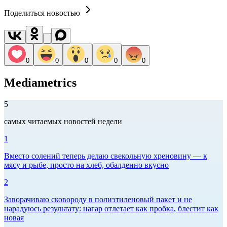
Поделиться новостью
0
0
0
0
0
Mediametrics
5
самых читаемых новостей недели
1
Вместо солений теперь делаю свекольную хреновину — к
мясу и рыбе, просто на хлеб, обалденно вкусно
2
Заворачиваю сковороду в полиэтиленовый пакет и не
нарадуюсь результату: нагар отлетает как пробка, блестит как
новая