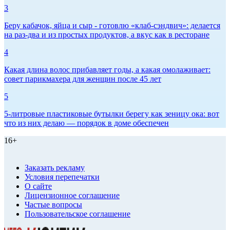
3
Беру кабачок, яйца и сыр - готовлю «клаб-сэндвич»: делается
на раз-два и из простых продуктов, а вкус как в ресторане
4
Какая длина волос прибавляет годы, а какая омолаживает:
совет парикмахера для женщин после 45 лет
5
5-литровые пластиковые бутылки берегу как зеницу ока: вот
что из них делаю — порядок в доме обеспечен
16+
Заказать рекламу
Условия перепечатки
О сайте
Лицензионное соглашение
Частые вопросы
Пользовательское соглашение