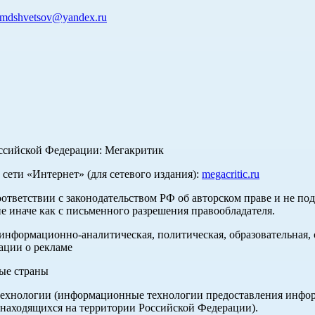
mdshvetsov@yandex.ru
оссийской Федерации: Мегакритик
ети «Интернет» (для сетевого издания):
megacritic.ru
оответствии с законодательством РФ об авторском праве и не по
е иначе как с письменного разрешения правообладателя.
нформационно-аналитическая, политическая, образовательная, с
ации о рекламе
ные страны
хнологии (информационные технологии предоставления информа
 находящихся на территории Российской Федерации).