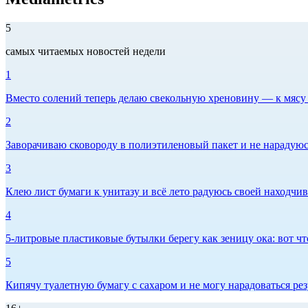
5
самых читаемых новостей недели
1
Вместо солений теперь делаю свекольную хреновину — к мясу и
2
Заворачиваю сковороду в полиэтиленовый пакет и не нарадуюсь 
3
Клею лист бумаги к унитазу и всё лето радуюсь своей находчиво
4
5-литровые пластиковые бутылки берегу как зеницу ока: вот ч
5
Кипячу туалетную бумагу с сахаром и не могу нарадоваться рез