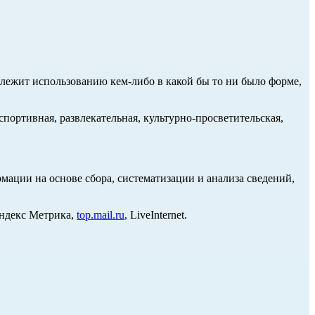
длежит использованию кем-либо в какой бы то ни было форме,
портивная, развлекательная, культурно-просветительская,
ции на основе сбора, систематизации и анализа сведений,
Яндекс Метрика,
top.mail.ru
, LiveInternet.