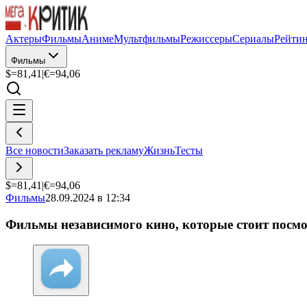
Актеры
Фильмы
Аниме
Мультфильмы
Режиссеры
Сериалы
Рейти
Фильмы
$=
81,41
|
€=
94,06
Все новости
Заказать рекламу
Жизнь
Тесты
$=
81,41
|
€=
94,06
Фильмы
28.09.2024 в 12:34
Фильмы независимого кино, которые стоит посмо