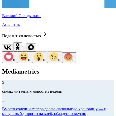
Василий Солодянкин
Аналитик
Поделиться новостью
0
0
0
0
0
Mediametrics
5
самых читаемых новостей недели
1
Вместо солений теперь делаю свекольную хреновину — к
мясу и рыбе, просто на хлеб, обалденно вкусно