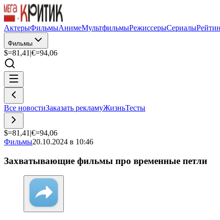
Актеры
Фильмы
Аниме
Мультфильмы
Режиссеры
Сериалы
Рейти
Фильмы
$=
81,41
|
€=
94,06
Все новости
Заказать рекламу
Жизнь
Тесты
$=
81,41
|
€=
94,06
Фильмы
20.10.2024 в 10:46
Захватывающие фильмы про временные петли