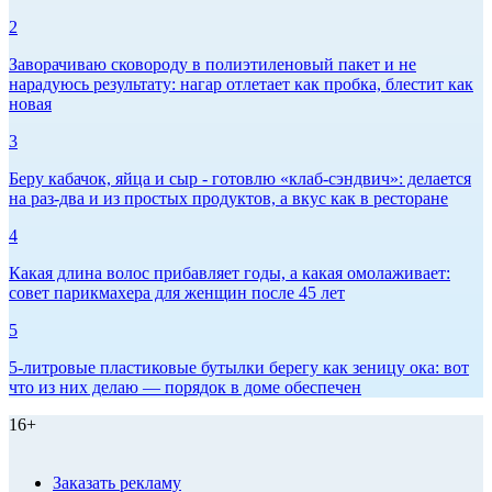
2
Заворачиваю сковороду в полиэтиленовый пакет и не
нарадуюсь результату: нагар отлетает как пробка, блестит как
новая
3
Беру кабачок, яйца и сыр - готовлю «клаб-сэндвич»: делается
на раз-два и из простых продуктов, а вкус как в ресторане
4
Какая длина волос прибавляет годы, а какая омолаживает:
совет парикмахера для женщин после 45 лет
5
5-литровые пластиковые бутылки берегу как зеницу ока: вот
что из них делаю — порядок в доме обеспечен
16+
Заказать рекламу