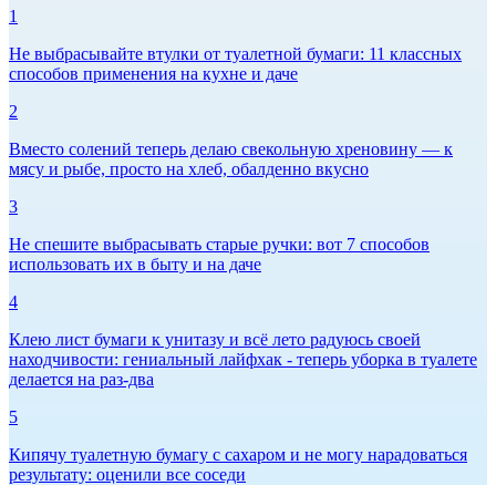
1
Не выбрасывайте втулки от туалетной бумаги: 11 классных
способов применения на кухне и даче
2
Вместо солений теперь делаю свекольную хреновину — к
мясу и рыбе, просто на хлеб, обалденно вкусно
3
Не спешите выбрасывать старые ручки: вот 7 способов
использовать их в быту и на даче
4
Клею лист бумаги к унитазу и всё лето радуюсь своей
находчивости: гениальный лайфхак - теперь уборка в туалете
делается на раз-два
5
Кипячу туалетную бумагу с сахаром и не могу нарадоваться
результату: оценили все соседи