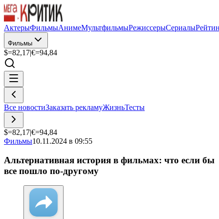
Актеры
Фильмы
Аниме
Мультфильмы
Режиссеры
Сериалы
Рейти
Фильмы
$=
82,17
|
€=
94,84
Все новости
Заказать рекламу
Жизнь
Тесты
$=
82,17
|
€=
94,84
Фильмы
10.11.2024 в 09:55
Альтернативная история в фильмах: что если бы
все пошло по-другому