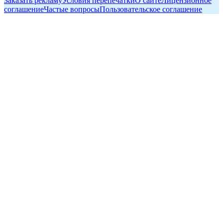
Заказать рекламу
Условия перепечатки
О сайте
Лицензионное
соглашение
Частые вопросы
Пользовательское соглашение