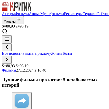
Актеры
Фильмы
Аниме
Мультфильмы
Режиссеры
Сериалы
Рейти
Фильмы
$=
80,93
|
€=
93,19
Все новости
Заказать рекламу
Жизнь
Тесты
$=
80,93
|
€=
93,19
Фильмы
27.12.2024 в 10:40
Лучшие фильмы про котов: 5 незабываемых
историй