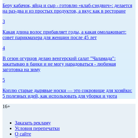
Беру кабачок, яйца и сыр - готовлю «клаб-сэндвич»: делается
на раз-два и из простых продуктов, а вкус как в ресторане
3
Какая длина волос прибавляет годы, а какая омолаживает:
совет парикмахера для женщин после 45 лет
4
В сезон огурцов делаю венгерский салат "Чаламада":
закатываю в банки и не могу нарадоваться - любимая
заготовка на зиму
5
Коплю старые дырявые носки — это сокровище для хозяйки:
5 полезных идей, как использовать для уборки и уюта
16+
Заказать рекламу
Условия перепечатки
О сайте