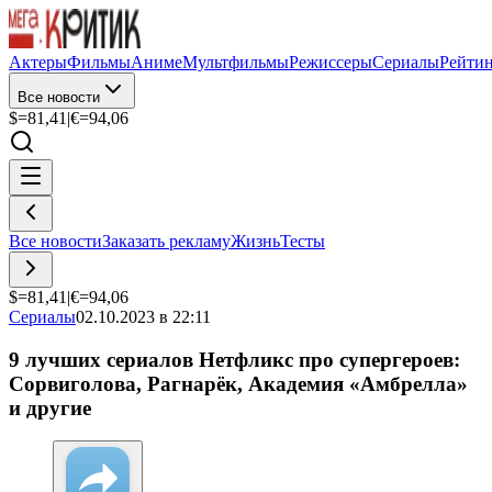
Актеры
Фильмы
Аниме
Мультфильмы
Режиссеры
Сериалы
Рейти
Все новости
$=
81,41
|
€=
94,06
Все новости
Заказать рекламу
Жизнь
Тесты
$=
81,41
|
€=
94,06
Сериалы
02.10.2023 в 22:11
9 лучших сериалов Нетфликс про супергероев:
Сорвиголова, Рагнарёк, Академия «Амбрелла»
и другие