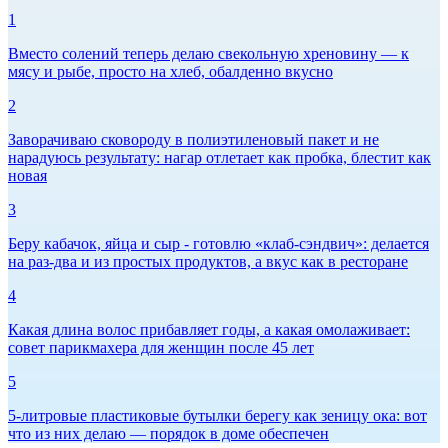
1
Вместо солений теперь делаю свекольную хреновину — к
мясу и рыбе, просто на хлеб, обалденно вкусно
2
Заворачиваю сковороду в полиэтиленовый пакет и не
нарадуюсь результату: нагар отлетает как пробка, блестит как
новая
3
Беру кабачок, яйца и сыр - готовлю «клаб-сэндвич»: делается
на раз-два и из простых продуктов, а вкус как в ресторане
4
Какая длина волос прибавляет годы, а какая омолаживает:
совет парикмахера для женщин после 45 лет
5
5-литровые пластиковые бутылки берегу как зеницу ока: вот
что из них делаю — порядок в доме обеспечен