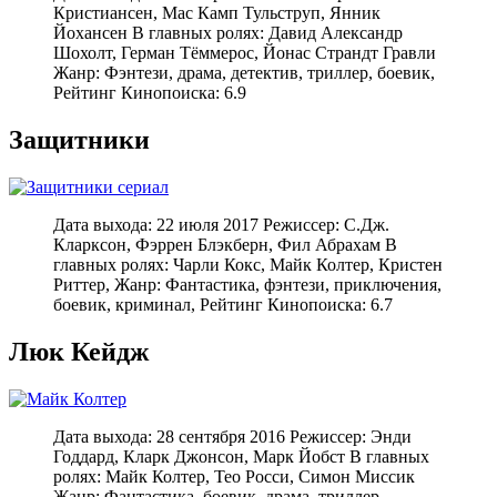
Кристиансен, Мас Камп Тульструп, Янник
Йохансен В главных ролях: Давид Александр
Шохолт, Герман Тёммерос, Йонас Страндт Гравли
Жанр: Фэнтези, драма, детектив, триллер, боевик,
Рейтинг Кинопоиска: 6.9
Защитники
Дата выхода: 22 июля 2017 Режиссер: С.Дж.
Кларксон, Фэррен Блэкберн, Фил Абрахам В
главных ролях: Чарли Кокс, Майк Колтер, Кристен
Риттер, Жанр: Фантастика, фэнтези, приключения,
боевик, криминал, Рейтинг Кинопоиска: 6.7
Люк Кейдж
Дата выхода: 28 сентября 2016 Режиссер: Энди
Годдард, Кларк Джонсон, Марк Йобст В главных
ролях: Майк Колтер, Тео Росси, Симон Миссик
Жанр: Фантастика, боевик, драма, триллер,