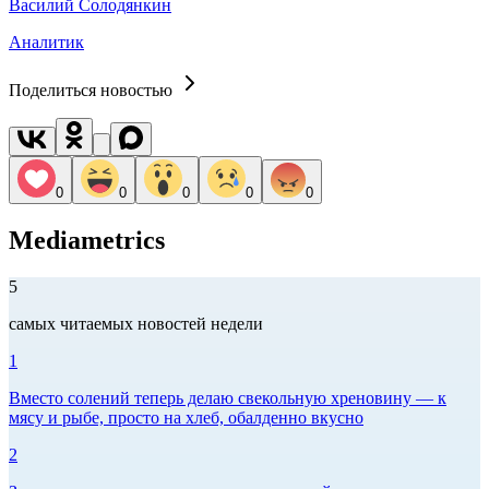
Василий Солодянкин
Аналитик
Поделиться новостью
0
0
0
0
0
Mediametrics
5
самых читаемых новостей недели
1
Вместо солений теперь делаю свекольную хреновину — к
мясу и рыбе, просто на хлеб, обалденно вкусно
2