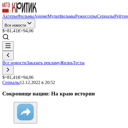
Актеры
Фильмы
Аниме
Мультфильмы
Режиссеры
Сериалы
Рейти
Все новости
$=
81,41
|
€=
94,06
Все новости
Заказать рекламу
Жизнь
Тесты
$=
81,41
|
€=
94,06
Сериалы
12.12.2022 в 20:52
Сокровище нации: На краю истории