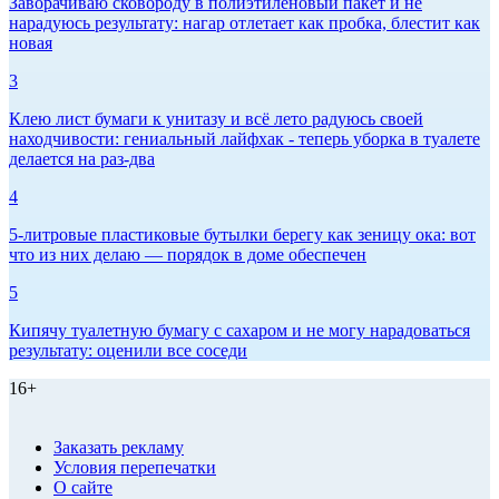
Заворачиваю сковороду в полиэтиленовый пакет и не
нарадуюсь результату: нагар отлетает как пробка, блестит как
новая
3
Клею лист бумаги к унитазу и всё лето радуюсь своей
находчивости: гениальный лайфхак - теперь уборка в туалете
делается на раз-два
4
5-литровые пластиковые бутылки берегу как зеницу ока: вот
что из них делаю — порядок в доме обеспечен
5
Кипячу туалетную бумагу с сахаром и не могу нарадоваться
результату: оценили все соседи
16+
Заказать рекламу
Условия перепечатки
О сайте