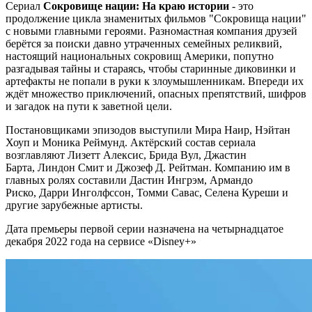
Сериал
Сокровище нации: На краю истории
- это
продолжение цикла знаменитых фильмов "Сокровища нации"
с новыми главными героями. Разномастная компания друзей
берётся за поиски давно утраченных семейных реликвий,
настоящий национальных сокровищ Америки, попутно
разгадывая тайны и стараясь, чтобы старинные диковинки и
артефакты не попали в руки к злоумышленникам. Впереди их
ждёт множество приключений, опасных препятствий, шифров
и загадок на пути к заветной цели.
Постановщиками эпизодов выступили Мира Наир, Нэйтан
Хоуп и Моника Реймунд. Актёрский состав сериала
возглавляют Лизетт Алексис, Брида Вул, Джастин
Барта, Линдон Смит и Джозеф Д. Рейтман. Компанию им в
главных ролях составили Дастин Ингрэм, Армандо
Риско, Дарри Инголфссон, Томми Савас, Селена Куреши и
другие зарубежные артисты.
Дата премьеры первой серии назначена на четырнадцатое
декабря 2022 года на сервисе «Disney+»