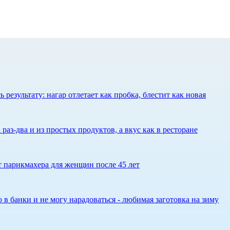
результату: нагар отлетает как пробка, блестит как новая
 раз-два и из простых продуктов, а вкус как в ресторане
ет парикмахера для женщин после 45 лет
 в банки и не могу нарадоваться - любимая заготовка на зиму