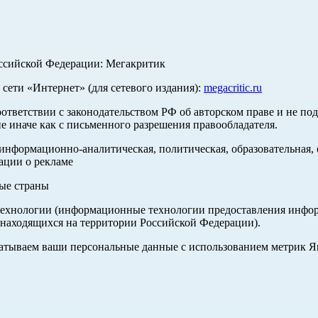
оссийской Федерации: Мегакритик
ети «Интернет» (для сетевого издания):
megacritic.ru
оответствии с законодательством РФ об авторском праве и не по
е иначе как с письменного разрешения правообладателя.
нформационно-аналитическая, политическая, образовательная, с
ации о рекламе
ные страны
хнологии (информационные технологии предоставления информа
 находящихся на территории Российской Федерации).
абатываем ваши персональные данные с использованием метрик 