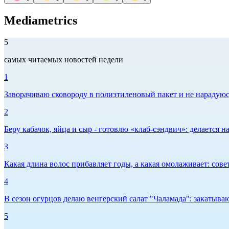
Mediametrics
5
самых читаемых новостей недели
1
Заворачиваю сковороду в полиэтиленовый пакет и не нарадуюсь 
2
Беру кабачок, яйца и сыр - готовлю «клаб-сэндвич»: делается на
3
Какая длина волос прибавляет годы, а какая омолаживает: сов
4
В сезон огурцов делаю венгерский салат "Чаламада": закатываю
5