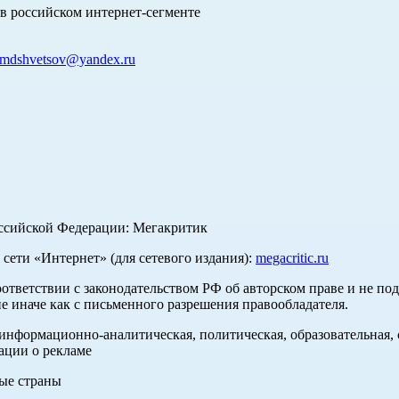
в российском интернет-сегменте
mdshvetsov@yandex.ru
оссийской Федерации: Мегакритик
ети «Интернет» (для сетевого издания):
megacritic.ru
оответствии с законодательством РФ об авторском праве и не по
е иначе как с письменного разрешения правообладателя.
нформационно-аналитическая, политическая, образовательная, с
ации о рекламе
ные страны