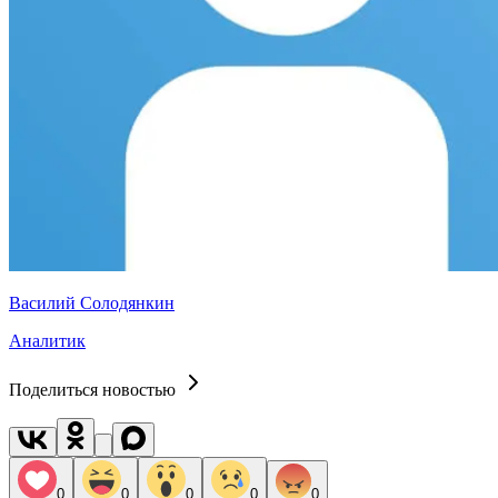
Василий Солодянкин
Аналитик
Поделиться новостью
0
0
0
0
0