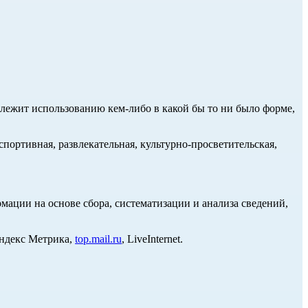
длежит использованию кем-либо в какой бы то ни было форме,
портивная, развлекательная, культурно-просветительская,
ции на основе сбора, систематизации и анализа сведений,
Яндекс Метрика,
top.mail.ru
, LiveInternet.