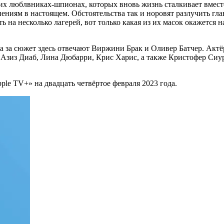
х люблвниках-шпионах, которых вновь жизнь сталкивает вмест
ниям в настоящем. Обстоятельства так и норовят разлучить гла
на несколько лагерей, вот только какая из их масок окажется н
 за сюжет здесь отвечают Виржини Брак и Оливер Батчер. Актёр
, Азиз Диаб, Лина Дюбарри, Крис Харис, а также Кристофер Си
ple TV+» на двадцать четвёртое февраля 2023 года.