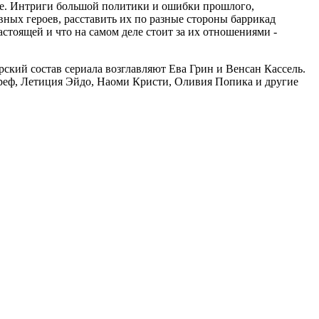
е. Интриги большой политики и ошибки прошлого,
вных героев, расставить их по разные стороны баррикад
астоящей и что на самом деле стоит за их отношениями -
ский состав сериала возглавляют Ева Грин и Венсан Кассель.
уреф, Летиция Эйдо, Наоми Кристи, Оливия Попика и другие