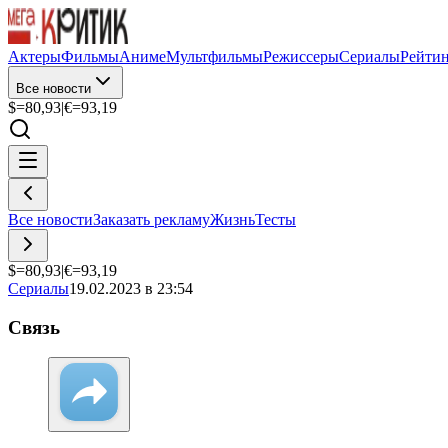
Актеры
Фильмы
Аниме
Мультфильмы
Режиссеры
Сериалы
Рейти
Все новости
$=
80,93
|
€=
93,19
Все новости
Заказать рекламу
Жизнь
Тесты
$=
80,93
|
€=
93,19
Сериалы
19.02.2023 в 23:54
Связь