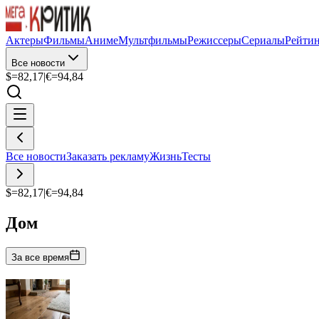
Актеры
Фильмы
Аниме
Мультфильмы
Режиссеры
Сериалы
Рейти
Все новости
$=
82,17
|
€=
94,84
Все новости
Заказать рекламу
Жизнь
Тесты
$=
82,17
|
€=
94,84
Дом
За все время