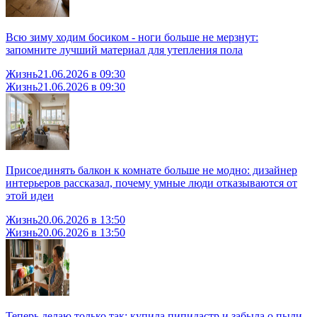
Всю зиму ходим босиком - ноги больше не мерзнут:
запомните лучший материал для утепления пола
Жизнь
21.06.2026 в 09:30
Жизнь
21.06.2026 в 09:30
Присоединять балкон к комнате больше не модно: дизайнер
интерьеров рассказал, почему умные люди отказываются от
этой идеи
Жизнь
20.06.2026 в 13:50
Жизнь
20.06.2026 в 13:50
Теперь делаю только так: купила пипидастр и забыла о пыли