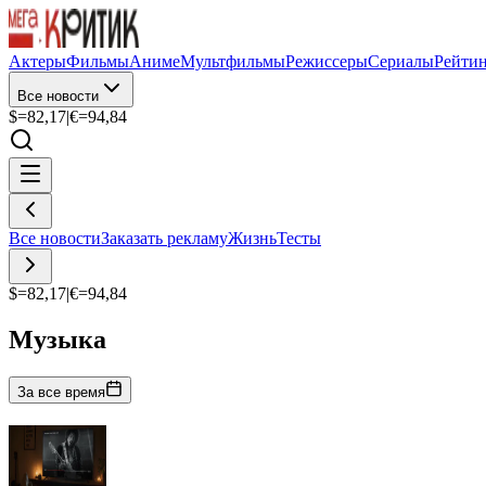
Актеры
Фильмы
Аниме
Мультфильмы
Режиссеры
Сериалы
Рейти
Все новости
$=
82,17
|
€=
94,84
Все новости
Заказать рекламу
Жизнь
Тесты
$=
82,17
|
€=
94,84
Музыка
За все время