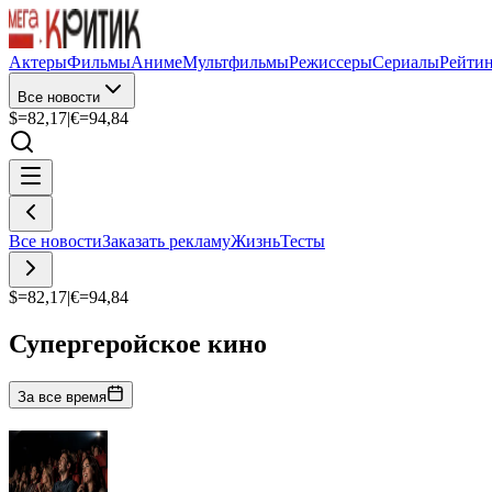
Актеры
Фильмы
Аниме
Мультфильмы
Режиссеры
Сериалы
Рейти
Все новости
$=
82,17
|
€=
94,84
Все новости
Заказать рекламу
Жизнь
Тесты
$=
82,17
|
€=
94,84
Супергеройское кино
За все время