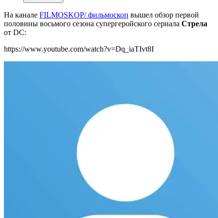
На канале
FILMOSKOP/ фильмоскоп
вышел обзор первой
половины восьмого сезона супергеройского сериала
Стрела
от DC:
https://www.youtube.com/watch?v=Dq_iaTIvt8I