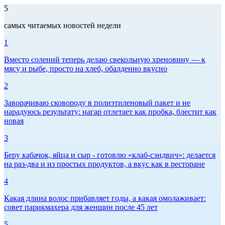
5
самых читаемых новостей недели
1
Вместо солений теперь делаю свекольную хреновину — к
мясу и рыбе, просто на хлеб, обалденно вкусно
2
Заворачиваю сковороду в полиэтиленовый пакет и не
нарадуюсь результату: нагар отлетает как пробка, блестит как
новая
3
Беру кабачок, яйца и сыр - готовлю «клаб-сэндвич»: делается
на раз-два и из простых продуктов, а вкус как в ресторане
4
Какая длина волос прибавляет годы, а какая омолаживает:
совет парикмахера для женщин после 45 лет
5