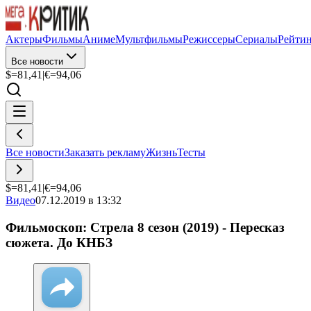
Актеры
Фильмы
Аниме
Мультфильмы
Режиссеры
Сериалы
Рейти
Все новости
$=
81,41
|
€=
94,06
Все новости
Заказать рекламу
Жизнь
Тесты
$=
81,41
|
€=
94,06
Видео
07.12.2019 в 13:32
Фильмоскоп: Стрела 8 сезон (2019) - Пересказ
сюжета. До КНБЗ