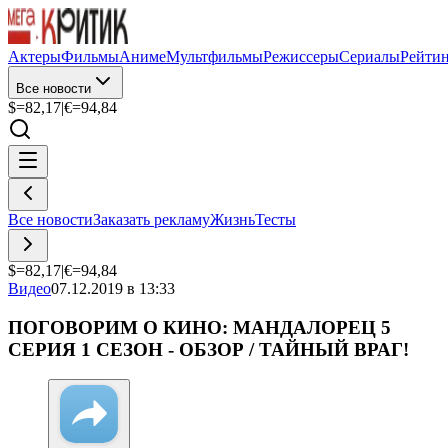
Актеры
Фильмы
Аниме
Мультфильмы
Режиссеры
Сериалы
Рейти
Все новости
$=
82,17
|
€=
94,84
Все новости
Заказать рекламу
Жизнь
Тесты
$=
82,17
|
€=
94,84
Видео
07.12.2019 в 13:33
ПОГОВОРИМ О КИНО: МАНДАЛОРЕЦ 5
СЕРИЯ 1 СЕЗОН - ОБЗОР / ТАЙНЫЙ ВРАГ!