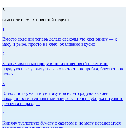
5
самых читаемых новостей недели
1
Вместо солений теперь делаю свекольную хреновину — к
мясу и рыбе, просто на хлеб, обалденно вкусно
2
Заворачиваю сковороду в полиэтиленовый пакет и не
нарадуюсь результату: нагар отлетает как пробка, блестит как
новая
3
Клею лист бумаги к унитазу и всё лето радуюсь своей
находчивости: гениальный лайфхак - теперь уборка в туалете
делается на раз-два
4
Кипячу туалетную бумагу с сахаром и не могу нарадоваться