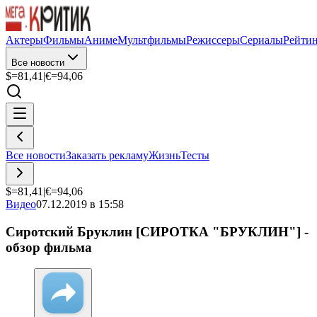
Актеры
Фильмы
Аниме
Мультфильмы
Режиссеры
Сериалы
Рейти
Все новости
$=
81,41
|
€=
94,06
Все новости
Заказать рекламу
Жизнь
Тесты
$=
81,41
|
€=
94,06
Видео
07.12.2019 в 15:58
Сиротский Бруклин [СИРОТКА "БРУКЛИН"] -
обзор фильма