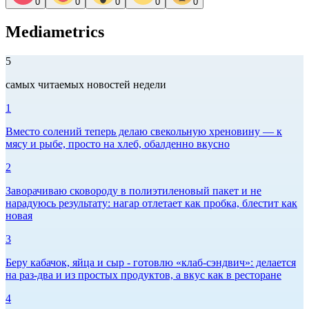
0
0
0
0
0
Mediametrics
5
самых читаемых новостей недели
1
Вместо солений теперь делаю свекольную хреновину — к
мясу и рыбе, просто на хлеб, обалденно вкусно
2
Заворачиваю сковороду в полиэтиленовый пакет и не
нарадуюсь результату: нагар отлетает как пробка, блестит как
новая
3
Беру кабачок, яйца и сыр - готовлю «клаб-сэндвич»: делается
на раз-два и из простых продуктов, а вкус как в ресторане
4