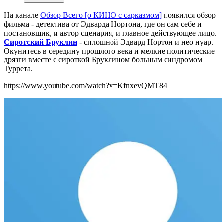
На канале
Обзор Всего [о КИНО с сарказмом]
появился обзор
фильма - детектива от Эдварда Нортона, где он сам себе и
постановщик, и автор сценария, и главное действующее лицо.
Сиротский Бруклин
- сплошной Эдвард Нортон и нео нуар.
Окунитесь в середину прошлого века и мелкие политические
дрязги вместе с сироткой Бруклином больным синдромом
Туррета.
https://www.youtube.com/watch?v=KfnxevQMT84