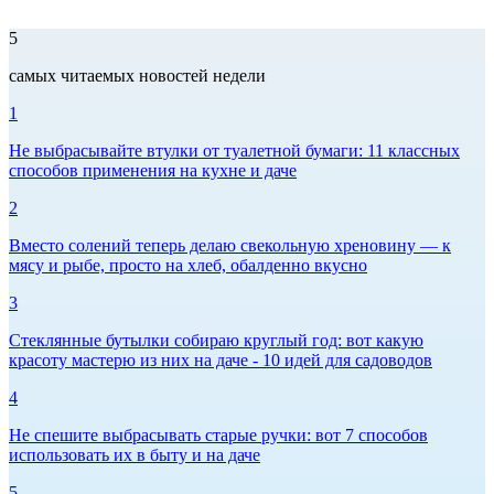
5
самых читаемых новостей недели
1
Не выбрасывайте втулки от туалетной бумаги: 11 классных
способов применения на кухне и даче
2
Вместо солений теперь делаю свекольную хреновину — к
мясу и рыбе, просто на хлеб, обалденно вкусно
3
Стеклянные бутылки собираю круглый год: вот какую
красоту мастерю из них на даче - 10 идей для садоводов
4
Не спешите выбрасывать старые ручки: вот 7 способов
использовать их в быту и на даче
5