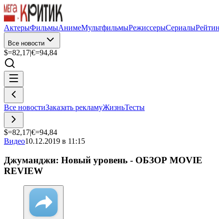
Актеры
Фильмы
Аниме
Мультфильмы
Режиссеры
Сериалы
Рейти
Все новости
$=
82,17
|
€=
94,84
Все новости
Заказать рекламу
Жизнь
Тесты
$=
82,17
|
€=
94,84
Видео
10.12.2019 в 11:15
Джуманджи: Новый уровень - ОБЗОР MOVIE
REVIEW