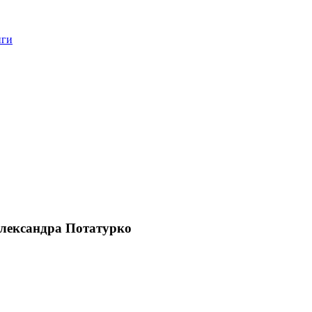
нги
лександра Потатурко