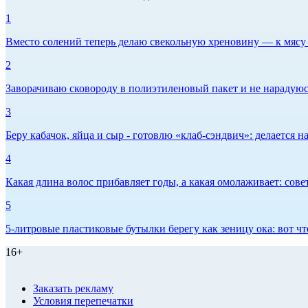
1
Вместо солений теперь делаю свекольную хреновину — к мясу и
2
Заворачиваю сковороду в полиэтиленовый пакет и не нарадуюсь 
3
Беру кабачок, яйца и сыр - готовлю «клаб-сэндвич»: делается на
4
Какая длина волос прибавляет годы, а какая омолаживает: сов
5
5-литровые пластиковые бутылки берегу как зеницу ока: вот ч
16+
Заказать рекламу
Условия перепечатки