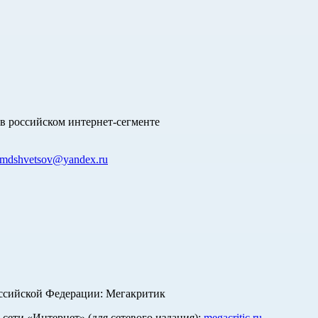
в российском интернет-сегменте
mdshvetsov@yandex.ru
оссийской Федерации: Мегакритик
ети «Интернет» (для сетевого издания):
megacritic.ru