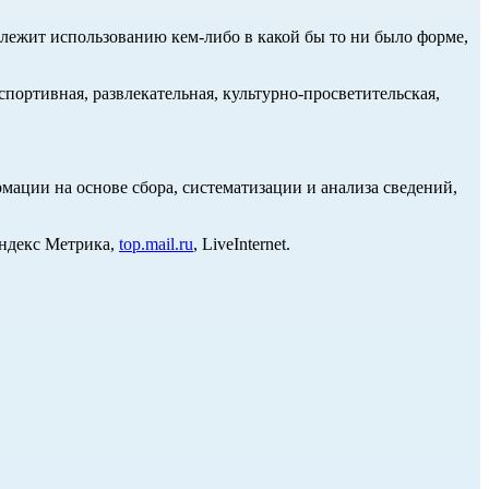
длежит использованию кем-либо в какой бы то ни было форме,
портивная, развлекательная, культурно-просветительская,
ции на основе сбора, систематизации и анализа сведений,
Яндекс Метрика,
top.mail.ru
, LiveInternet.