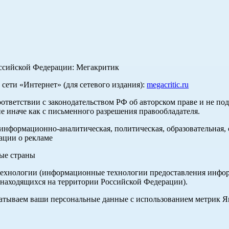
оссийской Федерации: Мегакритик
ети «Интернет» (для сетевого издания):
megacritic.ru
оответствии с законодательством РФ об авторском праве и не по
е иначе как с письменного разрешения правообладателя.
нформационно-аналитическая, политическая, образовательная, с
ации о рекламе
ные страны
хнологии (информационные технологии предоставления информа
 находящихся на территории Российской Федерации).
абатываем ваши персональные данные с использованием метрик 