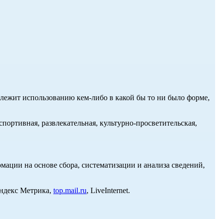
длежит использованию кем-либо в какой бы то ни было форме,
портивная, развлекательная, культурно-просветительская,
ции на основе сбора, систематизации и анализа сведений,
Яндекс Метрика,
top.mail.ru
, LiveInternet.