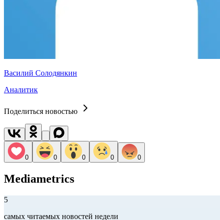
Василий Солодянкин
Аналитик
Поделиться новостью
0
0
0
0
0
Mediametrics
5
самых читаемых новостей недели