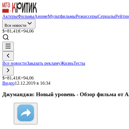
Актеры
Фильмы
Аниме
Мультфильмы
Режиссеры
Сериалы
Рейти
Все новости
$=
81,41
|
€=
94,06
Все новости
Заказать рекламу
Жизнь
Тесты
$=
81,41
|
€=
94,06
Видео
12.12.2019 в 16:34
Джуманджи: Новый уровень - Обзор фильма от А