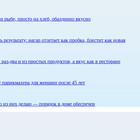
 рыбе, просто на хлеб, обалденно вкусно
результату: нагар отлетает как пробка, блестит как новая
 раз-два и из простых продуктов, а вкус как в ресторане
ет парикмахера для женщин после 45 лет
то из них делаю — порядок в доме обеспечен