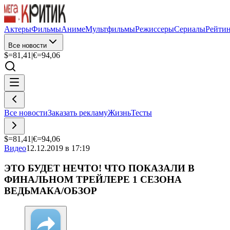
Актеры
Фильмы
Аниме
Мультфильмы
Режиссеры
Сериалы
Рейти
Все новости
$=
81,41
|
€=
94,06
Все новости
Заказать рекламу
Жизнь
Тесты
$=
81,41
|
€=
94,06
Видео
12.12.2019 в 17:19
ЭТО БУДЕТ НЕЧТО! ЧТО ПОКАЗАЛИ В
ФИНАЛЬНОМ ТРЕЙЛЕРЕ 1 СЕЗОНА
ВЕДЬМАКА/ОБЗОР