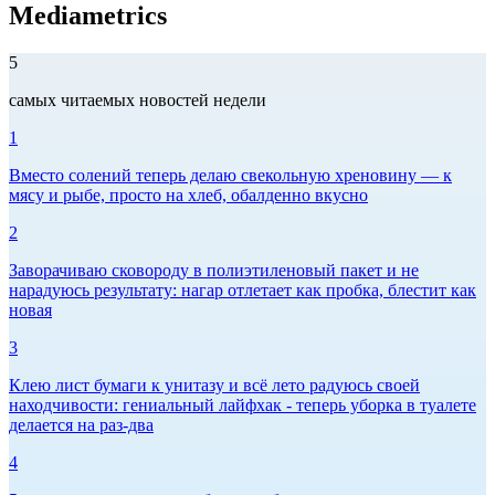
Mediametrics
5
самых читаемых новостей недели
1
Вместо солений теперь делаю свекольную хреновину — к
мясу и рыбе, просто на хлеб, обалденно вкусно
2
Заворачиваю сковороду в полиэтиленовый пакет и не
нарадуюсь результату: нагар отлетает как пробка, блестит как
новая
3
Клею лист бумаги к унитазу и всё лето радуюсь своей
находчивости: гениальный лайфхак - теперь уборка в туалете
делается на раз-два
4