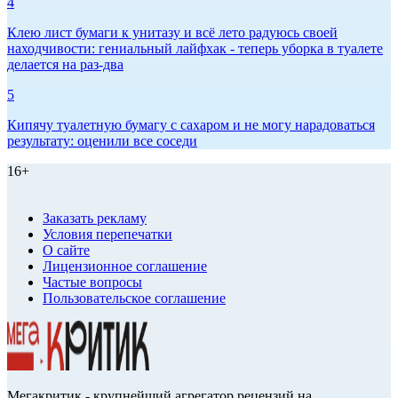
4
Клею лист бумаги к унитазу и всё лето радуюсь своей
находчивости: гениальный лайфхак - теперь уборка в туалете
делается на раз-два
5
Кипячу туалетную бумагу с сахаром и не могу нарадоваться
результату: оценили все соседи
16+
Заказать рекламу
Условия перепечатки
О сайте
Лицензионное соглашение
Частые вопросы
Пользовательское соглашение
Мегакритик - крупнейший агрегатор рецензий на