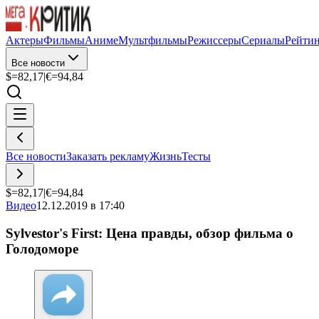
Актеры
Фильмы
Аниме
Мультфильмы
Режиссеры
Сериалы
Рейти
Все новости
$=
82,17
|
€=
94,84
Все новости
Заказать рекламу
Жизнь
Тесты
$=
82,17
|
€=
94,84
Видео
12.12.2019 в 17:40
Sylvestor's First: Цена правды, обзор фильма о
Голодоморе