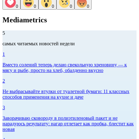
0
0
0
0
0
Mediametrics
5
самых читаемых новостей недели
1
Вместо солений теперь делаю свекольную хреновину — к
мясу и рыбе, просто на хлеб, обалденно вкусно
2
Не выбрасывайте втулки от туалетной бумаги: 11 классных
способов применения на кухне и даче
3
Заворачиваю сковороду в полиэтиленовый пакет и не
нарадуюсь результату: нагар отлетает как пробка, блестит как
новая