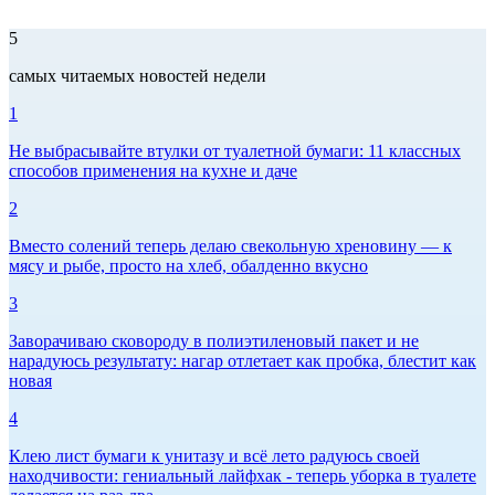
5
самых читаемых новостей недели
1
Не выбрасывайте втулки от туалетной бумаги: 11 классных
способов применения на кухне и даче
2
Вместо солений теперь делаю свекольную хреновину — к
мясу и рыбе, просто на хлеб, обалденно вкусно
3
Заворачиваю сковороду в полиэтиленовый пакет и не
нарадуюсь результату: нагар отлетает как пробка, блестит как
новая
4
Клею лист бумаги к унитазу и всё лето радуюсь своей
находчивости: гениальный лайфхак - теперь уборка в туалете