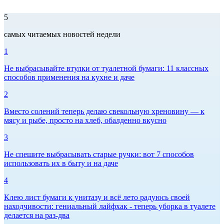
5
самых читаемых новостей недели
1
Не выбрасывайте втулки от туалетной бумаги: 11 классных
способов применения на кухне и даче
2
Вместо солений теперь делаю свекольную хреновину — к
мясу и рыбе, просто на хлеб, обалденно вкусно
3
Не спешите выбрасывать старые ручки: вот 7 способов
использовать их в быту и на даче
4
Клею лист бумаги к унитазу и всё лето радуюсь своей
находчивости: гениальный лайфхак - теперь уборка в туалете
делается на раз-два