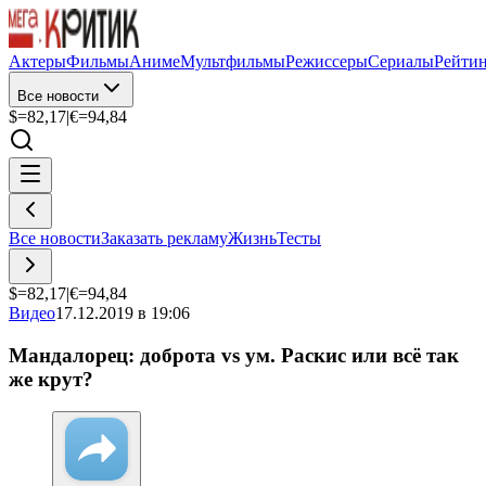
Актеры
Фильмы
Аниме
Мультфильмы
Режиссеры
Сериалы
Рейти
Все новости
$=
82,17
|
€=
94,84
Все новости
Заказать рекламу
Жизнь
Тесты
$=
82,17
|
€=
94,84
Видео
17.12.2019 в 19:06
Мандалорец: доброта vs ум. Раскис или всё так
же крут?