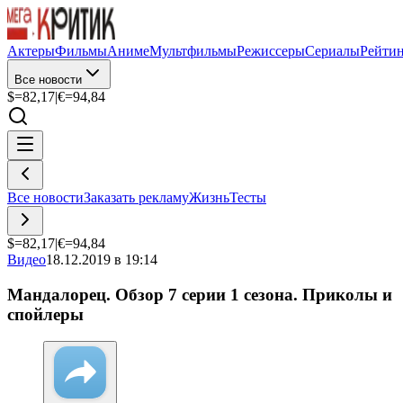
Актеры
Фильмы
Аниме
Мультфильмы
Режиссеры
Сериалы
Рейти
Все новости
$=
82,17
|
€=
94,84
Все новости
Заказать рекламу
Жизнь
Тесты
$=
82,17
|
€=
94,84
Видео
18.12.2019 в 19:14
Мандалорец. Обзор 7 серии 1 сезона. Приколы и
спойлеры