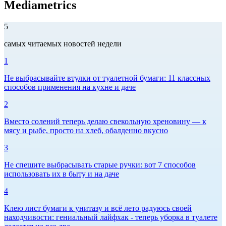
Mediametrics
5
самых читаемых новостей недели
1
Не выбрасывайте втулки от туалетной бумаги: 11 классных
способов применения на кухне и даче
2
Вместо солений теперь делаю свекольную хреновину — к
мясу и рыбе, просто на хлеб, обалденно вкусно
3
Не спешите выбрасывать старые ручки: вот 7 способов
использовать их в быту и на даче
4
Клею лист бумаги к унитазу и всё лето радуюсь своей
находчивости: гениальный лайфхак - теперь уборка в туалете