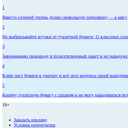
1
Вместо солений теперь делаю свекольную хреновину — к мясу и
2
Не выбрасывайте втулки от туалетной бумаги: 11 классных спо
3
Заворачиваю сковороду в полиэтиленовый пакет и не нарадуюсь 
4
Клею лист бумаги к унитазу и всё лето радуюсь своей находчиво
5
Кипячу туалетную бумагу с сахаром и не могу нарадоваться рез
16+
Заказать рекламу
Условия перепечатки