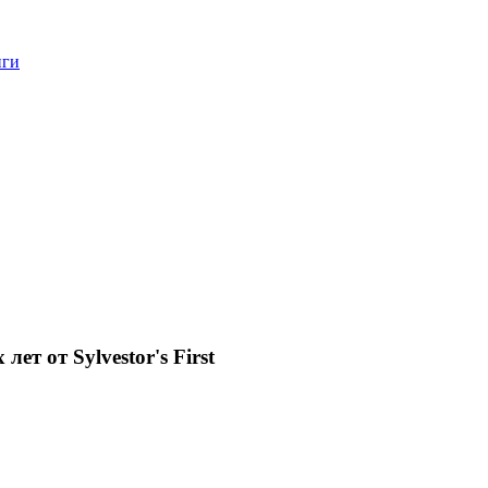
нги
ет от Sylvestor's First