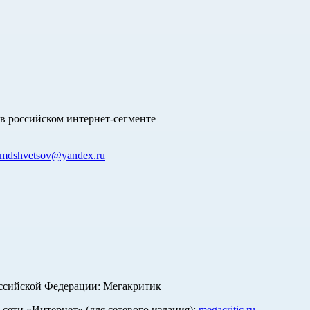
в российском интернет-сегменте
mdshvetsov@yandex.ru
оссийской Федерации: Мегакритик
ети «Интернет» (для сетевого издания):
megacritic.ru