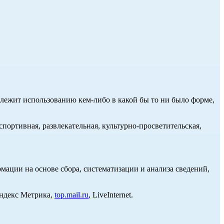
длежит использованию кем-либо в какой бы то ни было форме,
портивная, развлекательная, культурно-просветительская,
ции на основе сбора, систематизации и анализа сведений,
Яндекс Метрика,
top.mail.ru
, LiveInternet.