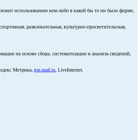
длежит использованию кем-либо в какой бы то ни было форме,
портивная, развлекательная, культурно-просветительская,
ции на основе сбора, систематизации и анализа сведений,
Яндекс Метрика,
top.mail.ru
, LiveInternet.