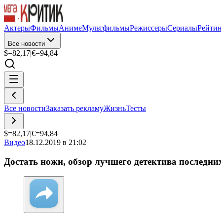
Актеры
Фильмы
Аниме
Мультфильмы
Режиссеры
Сериалы
Рейти
Все новости
$=
82,17
|
€=
94,84
Все новости
Заказать рекламу
Жизнь
Тесты
$=
82,17
|
€=
94,84
Видео
18.12.2019 в 21:02
Достать ножи, обзор лучшего детектива последних л