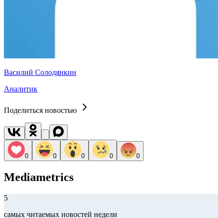
Василий Солодянкин
Аналитик
Поделиться новостью
0
0
0
0
0
Mediametrics
5
самых читаемых новостей недели