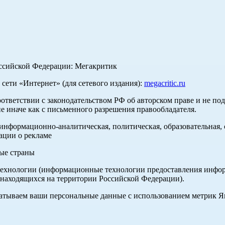
оссийской Федерации: Мегакритик
ети «Интернет» (для сетевого издания):
megacritic.ru
оответствии с законодательством РФ об авторском праве и не по
е иначе как с письменного разрешения правообладателя.
нформационно-аналитическая, политическая, образовательная, с
ации о рекламе
ные страны
хнологии (информационные технологии предоставления информа
 находящихся на территории Российской Федерации).
абатываем ваши персональные данные с использованием метрик 