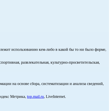
длежит использованию кем-либо в какой бы то ни было форме,
портивная, развлекательная, культурно-просветительская,
ции на основе сбора, систематизации и анализа сведений,
Яндекс Метрика,
top.mail.ru
, LiveInternet.