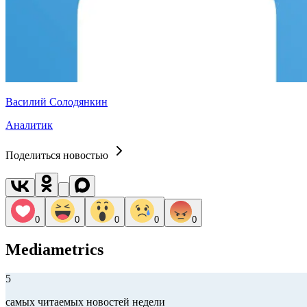
Василий Солодянкин
Аналитик
Поделиться новостью
0
0
0
0
0
Mediametrics
5
самых читаемых новостей недели