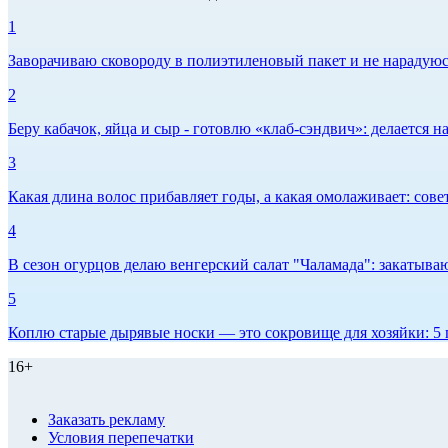
1
Заворачиваю сковороду в полиэтиленовый пакет и не нарадуюсь 
2
Беру кабачок, яйца и сыр - готовлю «клаб-сэндвич»: делается на
3
Какая длина волос прибавляет годы, а какая омолаживает: сов
4
В сезон огурцов делаю венгерский салат "Чаламада": закатываю
5
Коплю старые дырявые носки — это сокровище для хозяйки: 5 п
16+
Заказать рекламу
Условия перепечатки