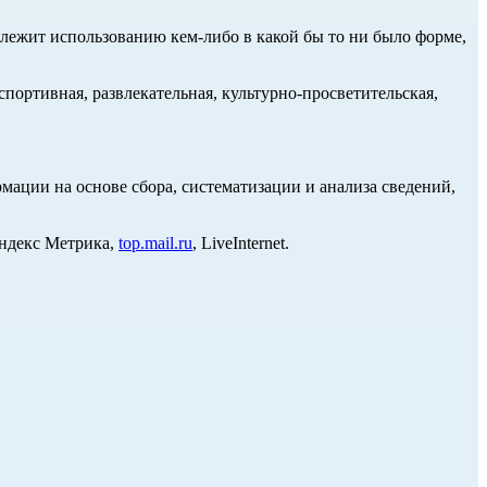
длежит использованию кем-либо в какой бы то ни было форме,
портивная, развлекательная, культурно-просветительская,
ции на основе сбора, систематизации и анализа сведений,
Яндекс Метрика,
top.mail.ru
, LiveInternet.