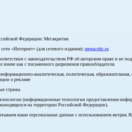
оссийской Федерации: Мегакритик
ети «Интернет» (для сетевого издания):
megacritic.ru
оответствии с законодательством РФ об авторском праве и не по
е иначе как с письменного разрешения правообладателя.
нформационно-аналитическая, политическая, образовательная, с
ации о рекламе
ные страны
хнологии (информационные технологии предоставления информа
 находящихся на территории Российской Федерации).
абатываем ваши персональные данные с использованием метрик 