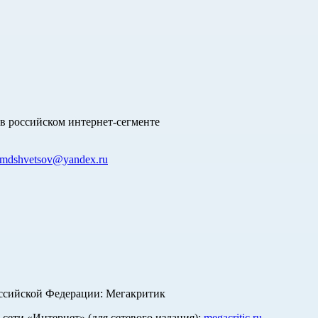
в российском интернет-сегменте
mdshvetsov@yandex.ru
оссийской Федерации: Мегакритик
ети «Интернет» (для сетевого издания):
megacritic.ru