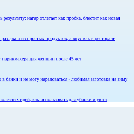
результату: нагар отлетает как пробка, блестит как новая
 раз-два и из простых продуктов, а вкус как в ресторане
ет парикмахера для женщин после 45 лет
 в банки и не могу нарадоваться - любимая заготовка на зиму
олезных идей, как использовать для уборки и уюта