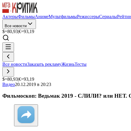
Актеры
Фильмы
Аниме
Мультфильмы
Режиссеры
Сериалы
Рейти
Все новости
$=
80,93
|
€=
93,19
Все новости
Заказать рекламу
Жизнь
Тесты
$=
80,93
|
€=
93,19
Видео
20.12.2019 в 20:23
Фильмоскоп: Ведьмак 2019 - СЛИЛИ? или НЕТ.