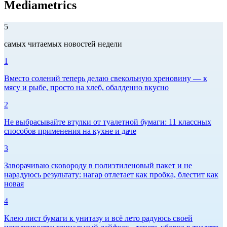
Mediametrics
5
самых читаемых новостей недели
1
Вместо солений теперь делаю свекольную хреновину — к
мясу и рыбе, просто на хлеб, обалденно вкусно
2
Не выбрасывайте втулки от туалетной бумаги: 11 классных
способов применения на кухне и даче
3
Заворачиваю сковороду в полиэтиленовый пакет и не
нарадуюсь результату: нагар отлетает как пробка, блестит как
новая
4
Клею лист бумаги к унитазу и всё лето радуюсь своей