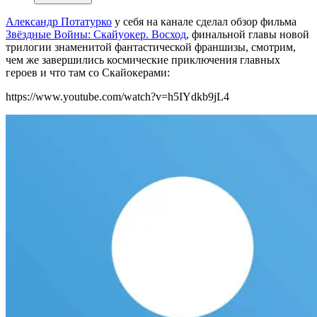
Александр Потатурко
у себя на канале сделал обзор фильма
Звёздные Войны: Скайуокер. Восход
, финальной главы новой
трилогии знаменитой фантастической франшизы, смотрим,
чем же завершились космические приключения главных
героев и что там со Скайокерами:
https://www.youtube.com/watch?v=h5IYdkb9jL4