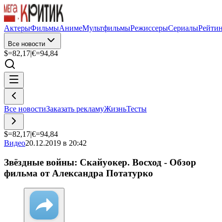
Актеры
Фильмы
Аниме
Мультфильмы
Режиссеры
Сериалы
Рейти
Все новости
$=
82,17
|
€=
94,84
Все новости
Заказать рекламу
Жизнь
Тесты
$=
82,17
|
€=
94,84
Видео
20.12.2019 в 20:42
Звёздные войны: Скайуокер. Восход - Обзор
фильма от Александра Потатурко