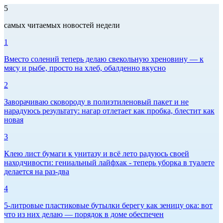
5
самых читаемых новостей недели
1
Вместо солений теперь делаю свекольную хреновину — к
мясу и рыбе, просто на хлеб, обалденно вкусно
2
Заворачиваю сковороду в полиэтиленовый пакет и не
нарадуюсь результату: нагар отлетает как пробка, блестит как
новая
3
Клею лист бумаги к унитазу и всё лето радуюсь своей
находчивости: гениальный лайфхак - теперь уборка в туалете
делается на раз-два
4
5-литровые пластиковые бутылки берегу как зеницу ока: вот
что из них делаю — порядок в доме обеспечен