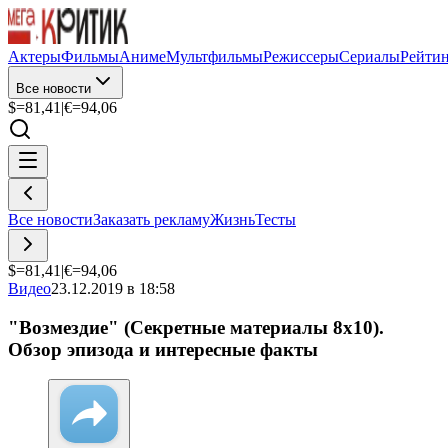
Актеры
Фильмы
Аниме
Мультфильмы
Режиссеры
Сериалы
Рейти
Все новости
$=
81,41
|
€=
94,06
Все новости
Заказать рекламу
Жизнь
Тесты
$=
81,41
|
€=
94,06
Видео
23.12.2019 в 18:58
"Возмездие" (Секретные материалы 8х10).
Обзор эпизода и интересные факты