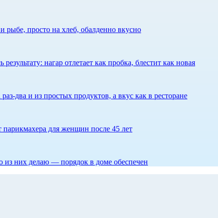
 рыбе, просто на хлеб, обалденно вкусно
результату: нагар отлетает как пробка, блестит как новая
 раз-два и из простых продуктов, а вкус как в ресторане
ет парикмахера для женщин после 45 лет
то из них делаю — порядок в доме обеспечен