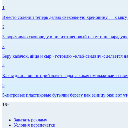
1
Вместо солений теперь делаю свекольную хреновину — к мясу и
2
Заворачиваю сковороду в полиэтиленовый пакет и не нарадуюсь 
3
Беру кабачок, яйца и сыр - готовлю «клаб-сэндвич»: делается на
4
Какая длина волос прибавляет годы, а какая омолаживает: сов
5
5-литровые пластиковые бутылки берегу как зеницу ока: вот ч
16+
Заказать рекламу
Условия перепечатки