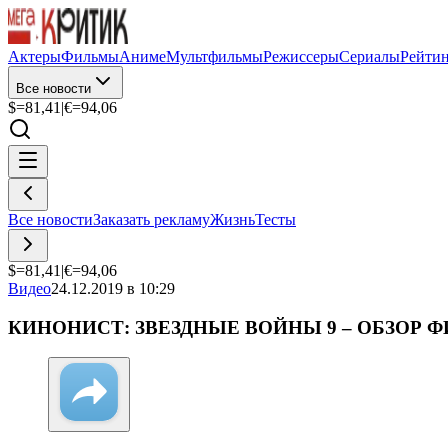
Актеры
Фильмы
Аниме
Мультфильмы
Режиссеры
Сериалы
Рейти
Все новости
$=
81,41
|
€=
94,06
Все новости
Заказать рекламу
Жизнь
Тесты
$=
81,41
|
€=
94,06
Видео
24.12.2019 в 10:29
КИНОНИСТ: ЗВЕЗДНЫЕ ВОЙНЫ 9 – ОБЗОР 