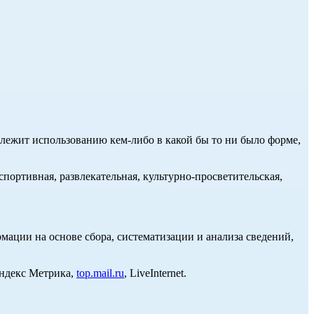
длежит использованию кем-либо в какой бы то ни было форме,
портивная, развлекательная, культурно-просветительская,
ции на основе сбора, систематизации и анализа сведений,
Яндекс Метрика,
top.mail.ru
, LiveInternet.