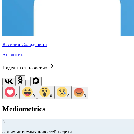
Василий Солодянкин
Аналитик
Поделиться новостью
0
0
0
0
0
Mediametrics
5
самых читаемых новостей недели