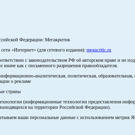
оссийской Федерации: Мегакритик
ети «Интернет» (для сетевого издания):
megacritic.ru
оответствии с законодательством РФ об авторском праве и не по
е иначе как с письменного разрешения правообладателя.
нформационно-аналитическая, политическая, образовательная, с
ации о рекламе
ные страны
хнологии (информационные технологии предоставления информа
 находящихся на территории Российской Федерации).
абатываем ваши персональные данные с использованием метрик 