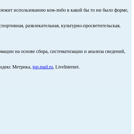
длежит использованию кем-либо в какой бы то ни было форме,
портивная, развлекательная, культурно-просветительская,
ции на основе сбора, систематизации и анализа сведений,
Яндекс Метрика,
top.mail.ru
, LiveInternet.