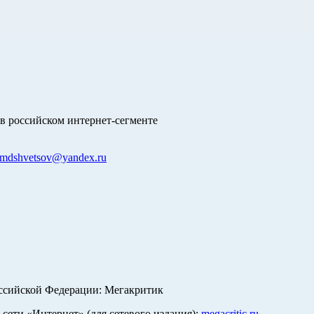
в российском интернет-сегменте
mdshvetsov@yandex.ru
оссийской Федерации: Мегакритик
ети «Интернет» (для сетевого издания):
megacritic.ru