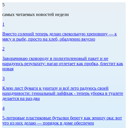
5
самых читаемых новостей недели
1
Вместо солений теперь делаю свекольную хреновину — к
мясу и рыбе, просто на хлеб, обалденно вкусно
2
Заворачиваю сковороду в полиэтиленовый пакет и не
нарадуюсь результату: нагар отлетает как пробка, блестит как
новая
3
Клею лист бумаги к унитазу и всё лето радуюсь своей
находчивости: гениальный лайфхак - теперь уборка в туалете
делается на раз-два
4
5-литровые пластиковые бутылки берегу как зеницу ока: вот
что из них делаю — порядок в доме обеспечен