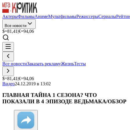
Актеры
Фильмы
Аниме
Мультфильмы
Режиссеры
Сериалы
Рейти
Все новости
$=
81,41
|
€=
94,06
Все новости
Заказать рекламу
Жизнь
Тесты
$=
81,41
|
€=
94,06
Видео
24.12.2019 в 13:02
ГЛАВНАЯ ТАЙНА 1 СЕЗОНА? ЧТО
ПОКАЗАЛИ В 4 ЭПИЗОДЕ ВЕДЬМАКА/ОБЗОР