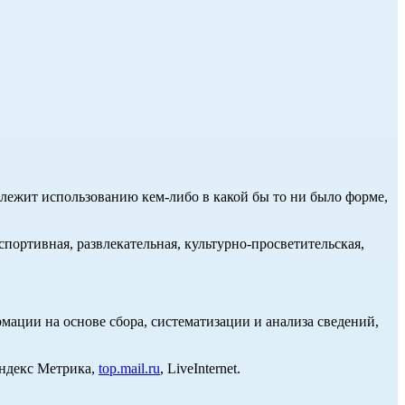
длежит использованию кем-либо в какой бы то ни было форме,
портивная, развлекательная, культурно-просветительская,
ции на основе сбора, систематизации и анализа сведений,
Яндекс Метрика,
top.mail.ru
, LiveInternet.