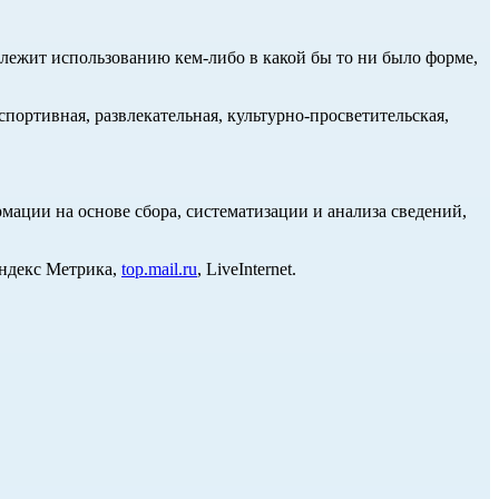
длежит использованию кем-либо в какой бы то ни было форме,
портивная, развлекательная, культурно-просветительская,
ции на основе сбора, систематизации и анализа сведений,
Яндекс Метрика,
top.mail.ru
, LiveInternet.