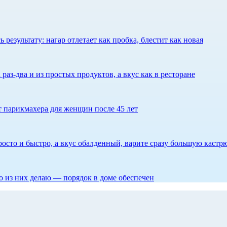
результату: нагар отлетает как пробка, блестит как новая
 раз-два и из простых продуктов, а вкус как в ресторане
ет парикмахера для женщин после 45 лет
росто и быстро, а вкус обалденный, варите сразу большую каст
то из них делаю — порядок в доме обеспечен