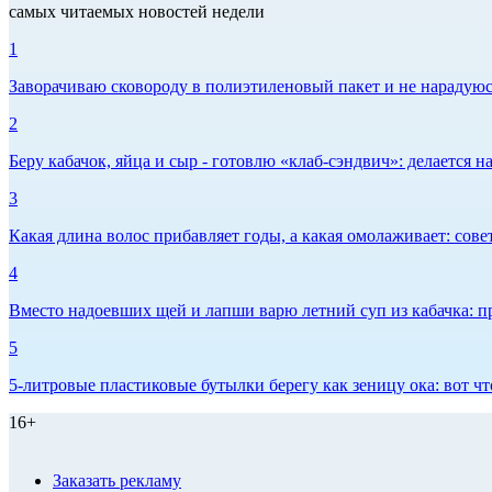
самых читаемых новостей недели
1
Заворачиваю сковороду в полиэтиленовый пакет и не нарадуюсь 
2
Беру кабачок, яйца и сыр - готовлю «клаб-сэндвич»: делается на
3
Какая длина волос прибавляет годы, а какая омолаживает: сов
4
Вместо надоевших щей и лапши варю летний суп из кабачка: п
5
5-литровые пластиковые бутылки берегу как зеницу ока: вот ч
16+
Заказать рекламу