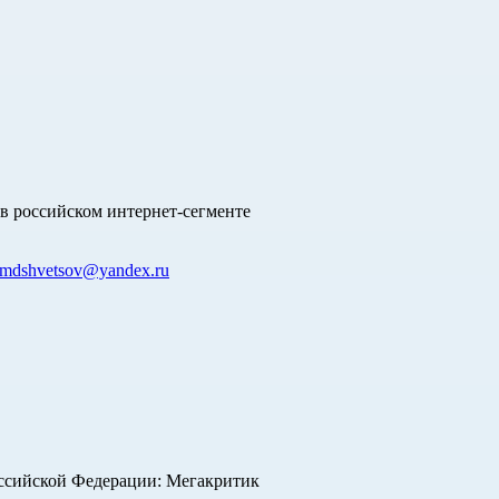
в российском интернет-сегменте
mdshvetsov@yandex.ru
оссийской Федерации: Мегакритик