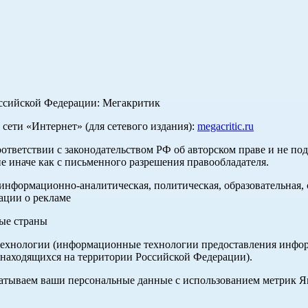
оссийской Федерации: Мегакритик
ети «Интернет» (для сетевого издания):
megacritic.ru
оответствии с законодательством РФ об авторском праве и не по
е иначе как с письменного разрешения правообладателя.
нформационно-аналитическая, политическая, образовательная, с
ации о рекламе
ные страны
хнологии (информационные технологии предоставления информа
 находящихся на территории Российской Федерации).
абатываем ваши персональные данные с использованием метрик 