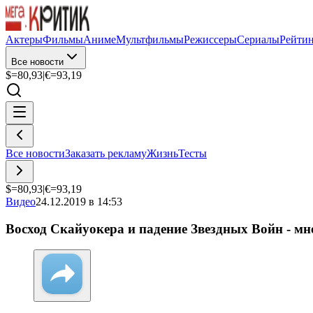
Актеры
Фильмы
Аниме
Мультфильмы
Режиссеры
Сериалы
Рейти
Все новости
$=
80,93
|
€=
93,19
Все новости
Заказать рекламу
Жизнь
Тесты
$=
80,93
|
€=
93,19
Видео
24.12.2019 в 14:53
Восход Скайуокера и падение Звездных Войн - мне