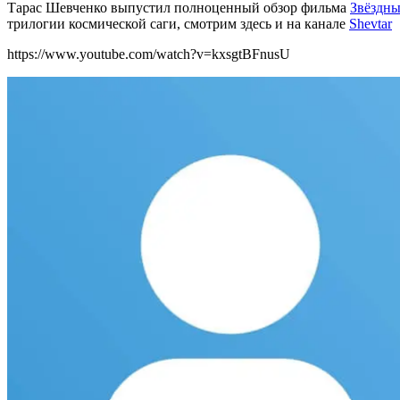
Тарас Шевченко выпустил полноценный обзор фильма
Звёздны
трилогии космической саги, смотрим здесь и на канале
Shevtar
https://www.youtube.com/watch?v=kxsgtBFnusU