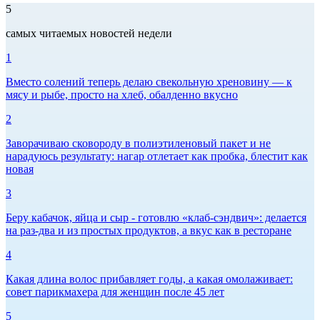
5
самых читаемых новостей недели
1
Вместо солений теперь делаю свекольную хреновину — к
мясу и рыбе, просто на хлеб, обалденно вкусно
2
Заворачиваю сковороду в полиэтиленовый пакет и не
нарадуюсь результату: нагар отлетает как пробка, блестит как
новая
3
Беру кабачок, яйца и сыр - готовлю «клаб-сэндвич»: делается
на раз-два и из простых продуктов, а вкус как в ресторане
4
Какая длина волос прибавляет годы, а какая омолаживает:
совет парикмахера для женщин после 45 лет
5