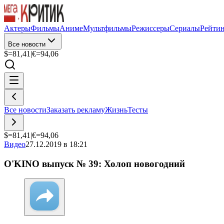
Актеры
Фильмы
Аниме
Мультфильмы
Режиссеры
Сериалы
Рейти
Все новости
$=
81,41
|
€=
94,06
Все новости
Заказать рекламу
Жизнь
Тесты
$=
81,41
|
€=
94,06
Видео
27.12.2019 в 18:21
O'KINO выпуск № 39: Холоп новогодний