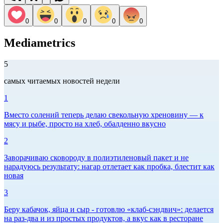
0
0
0
0
0
Mediametrics
5
самых читаемых новостей недели
1
Вместо солений теперь делаю свекольную хреновину — к
мясу и рыбе, просто на хлеб, обалденно вкусно
2
Заворачиваю сковороду в полиэтиленовый пакет и не
нарадуюсь результату: нагар отлетает как пробка, блестит как
новая
3
Беру кабачок, яйца и сыр - готовлю «клаб-сэндвич»: делается
на раз-два и из простых продуктов, а вкус как в ресторане