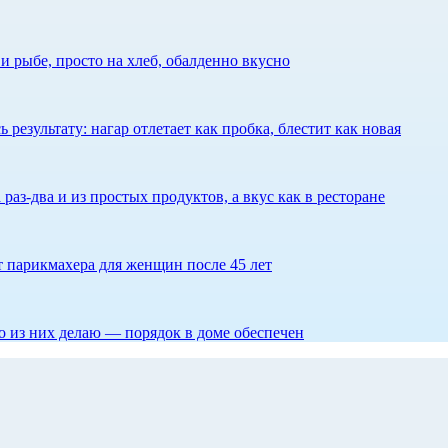
 рыбе, просто на хлеб, обалденно вкусно
результату: нагар отлетает как пробка, блестит как новая
 раз-два и из простых продуктов, а вкус как в ресторане
ет парикмахера для женщин после 45 лет
то из них делаю — порядок в доме обеспечен