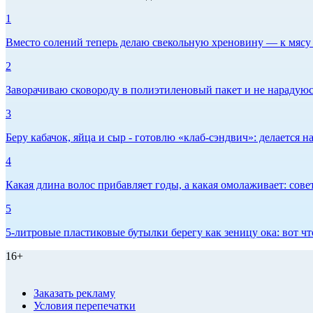
1
Вместо солений теперь делаю свекольную хреновину — к мясу и
2
Заворачиваю сковороду в полиэтиленовый пакет и не нарадуюсь 
3
Беру кабачок, яйца и сыр - готовлю «клаб-сэндвич»: делается на
4
Какая длина волос прибавляет годы, а какая омолаживает: сов
5
5-литровые пластиковые бутылки берегу как зеницу ока: вот ч
16+
Заказать рекламу
Условия перепечатки