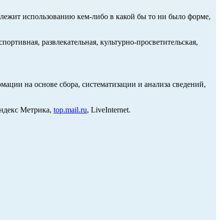
длежит использованию кем-либо в какой бы то ни было форме,
портивная, развлекательная, культурно-просветительская,
ции на основе сбора, систематизации и анализа сведений,
Яндекс Метрика,
top.mail.ru
, LiveInternet.