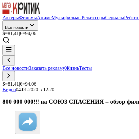
Актеры
Фильмы
Аниме
Мультфильмы
Режиссеры
Сериалы
Рейти
Все новости
$=
81,41
|
€=
94,06
Все новости
Заказать рекламу
Жизнь
Тесты
$=
81,41
|
€=
94,06
Видео
04.01.2020 в 12:20
800 000 000!!! на СОЮЗ СПАСЕНИЯ – обзор филь