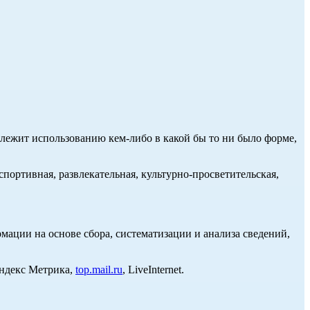
длежит использованию кем-либо в какой бы то ни было форме,
портивная, развлекательная, культурно-просветительская,
ции на основе сбора, систематизации и анализа сведений,
Яндекс Метрика,
top.mail.ru
, LiveInternet.