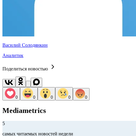
Василий Солодянкин
Аналитик
Поделиться новостью
0
0
0
0
0
Mediametrics
5
самых читаемых новостей недели