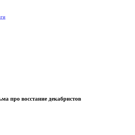
нги
ма про восстание декабристов