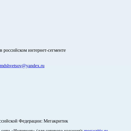
в российском интернет-сегменте
mdshvetsov@yandex.ru
оссийской Федерации: Мегакритик
ети «Интернет» (для сетевого издания):
megacritic.ru