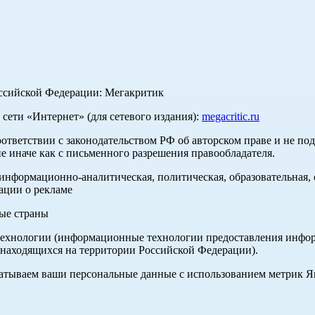
оссийской Федерации: Мегакритик
ети «Интернет» (для сетевого издания):
megacritic.ru
оответствии с законодательством РФ об авторском праве и не по
е иначе как с письменного разрешения правообладателя.
нформационно-аналитическая, политическая, образовательная, с
ации о рекламе
ные страны
хнологии (информационные технологии предоставления информа
 находящихся на территории Российской Федерации).
абатываем ваши персональные данные с использованием метрик 