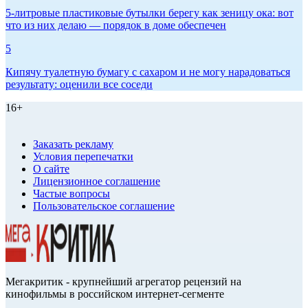
5-литровые пластиковые бутылки берегу как зеницу ока: вот
что из них делаю — порядок в доме обеспечен
5
Кипячу туалетную бумагу с сахаром и не могу нарадоваться
результату: оценили все соседи
16+
Заказать рекламу
Условия перепечатки
О сайте
Лицензионное соглашение
Частые вопросы
Пользовательское соглашение
Мегакритик - крупнейший агрегатор рецензий на
кинофильмы в российском интернет-сегменте