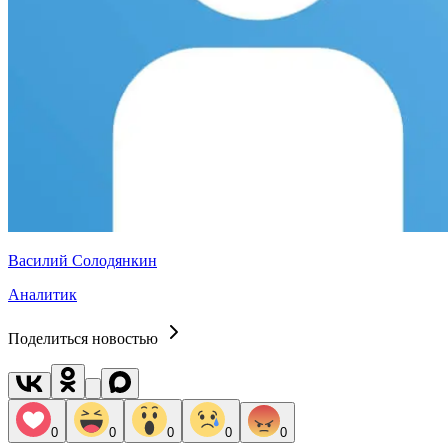
Василий Солодянкин
Аналитик
Поделиться новостью
0
0
0
0
0