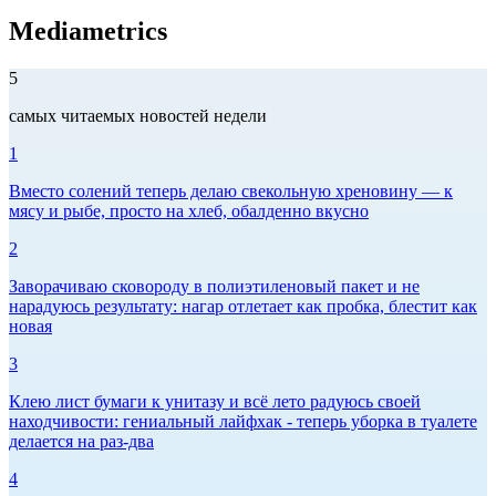
Mediametrics
5
самых читаемых новостей недели
1
Вместо солений теперь делаю свекольную хреновину — к
мясу и рыбе, просто на хлеб, обалденно вкусно
2
Заворачиваю сковороду в полиэтиленовый пакет и не
нарадуюсь результату: нагар отлетает как пробка, блестит как
новая
3
Клею лист бумаги к унитазу и всё лето радуюсь своей
находчивости: гениальный лайфхак - теперь уборка в туалете
делается на раз-два
4