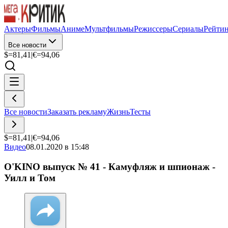
Актеры
Фильмы
Аниме
Мультфильмы
Режиссеры
Сериалы
Рейти
Все новости
$=
81,41
|
€=
94,06
Все новости
Заказать рекламу
Жизнь
Тесты
$=
81,41
|
€=
94,06
Видео
08.01.2020 в 15:48
O'KINO выпуск № 41 - Камуфляж и шпионаж -
Уилл и Том