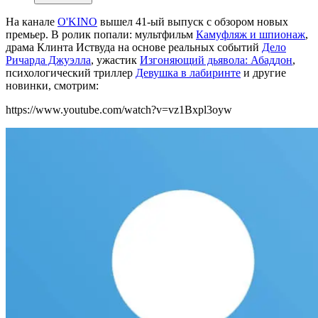
На канале
O'KINO
вышел 41-ый выпуск с обзором новых
премьер. В ролик попали: мультфильм
Камуфляж и шпионаж
,
драма Клинта Иствуда на основе реальных событий
Дело
Ричарда Джуэлла
, ужастик
Изгоняющий дьявола: Абаддон
,
психологический триллер
Девушка в лабиринте
и другие
новинки, смотрим:
https://www.youtube.com/watch?v=vz1Bxpl3oyw