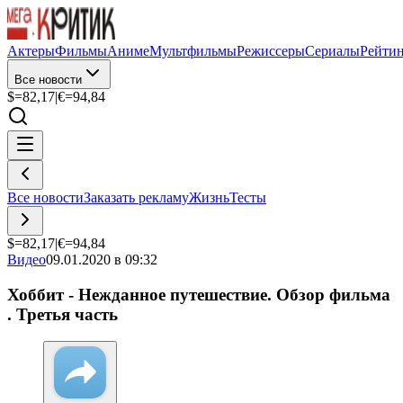
Актеры
Фильмы
Аниме
Мультфильмы
Режиссеры
Сериалы
Рейти
Все новости
$=
82,17
|
€=
94,84
Все новости
Заказать рекламу
Жизнь
Тесты
$=
82,17
|
€=
94,84
Видео
09.01.2020 в 09:32
Хоббит - Нежданное путешествие. Обзор фильма
. Третья часть