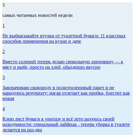
5
самых читаемых новостей недели
1
Не выбрасывайте втулки от туалетной бумаги: 11 классных
способов применения на кухне и даче
2
Вместо солений теперь делаю свекольную хреновину — к
мясу и рыбе, просто на хлеб, обалденно вкусно
3
Заворачиваю сковороду в полиэтиленовый пакет и не
нарадуюсь результату: нагар отлетает как пробка, блестит как
новая
4
Клею лист бумаги к унитазу и всё лето радуюсь своей
находчивости: гениальный лайфхак - теперь уборка в туалете
делается на раз-два