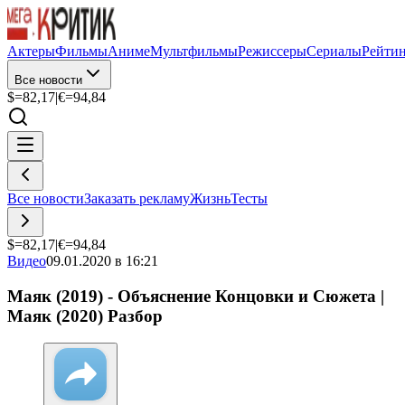
Актеры
Фильмы
Аниме
Мультфильмы
Режиссеры
Сериалы
Рейти
Все новости
$=
82,17
|
€=
94,84
Все новости
Заказать рекламу
Жизнь
Тесты
$=
82,17
|
€=
94,84
Видео
09.01.2020 в 16:21
Маяк (2019) - Объяснение Концовки и Сюжета |
Маяк (2020) Разбор