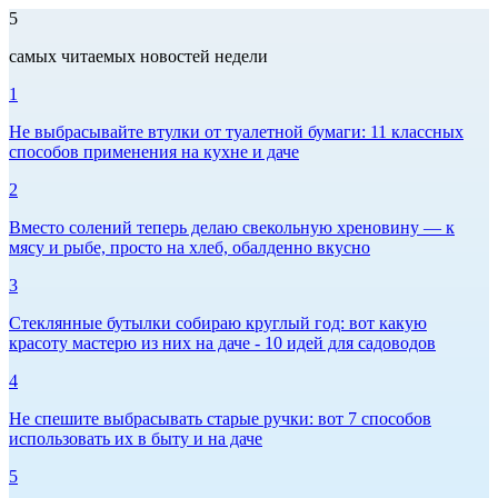
5
самых читаемых новостей недели
1
Не выбрасывайте втулки от туалетной бумаги: 11 классных
способов применения на кухне и даче
2
Вместо солений теперь делаю свекольную хреновину — к
мясу и рыбе, просто на хлеб, обалденно вкусно
3
Стеклянные бутылки собираю круглый год: вот какую
красоту мастерю из них на даче - 10 идей для садоводов
4
Не спешите выбрасывать старые ручки: вот 7 способов
использовать их в быту и на даче
5