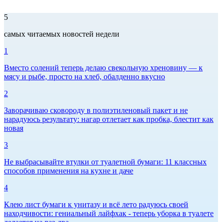
5
самых читаемых новостей недели
1
Вместо солений теперь делаю свекольную хреновину — к
мясу и рыбе, просто на хлеб, обалденно вкусно
2
Заворачиваю сковороду в полиэтиленовый пакет и не
нарадуюсь результату: нагар отлетает как пробка, блестит как
новая
3
Не выбрасывайте втулки от туалетной бумаги: 11 классных
способов применения на кухне и даче
4
Клею лист бумаги к унитазу и всё лето радуюсь своей
находчивости: гениальный лайфхак - теперь уборка в туалете