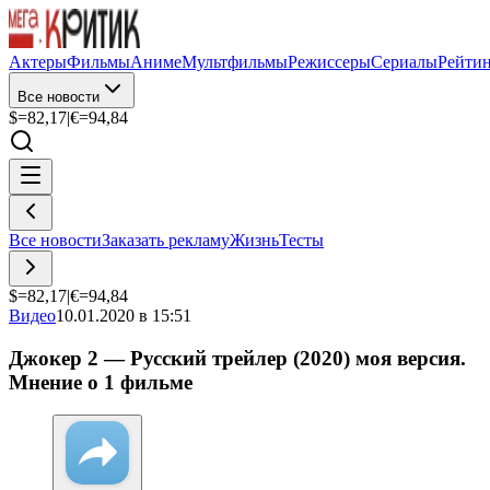
Актеры
Фильмы
Аниме
Мультфильмы
Режиссеры
Сериалы
Рейти
Все новости
$=
82,17
|
€=
94,84
Все новости
Заказать рекламу
Жизнь
Тесты
$=
82,17
|
€=
94,84
Видео
10.01.2020 в 15:51
Джокер 2 — Русский трейлер (2020) моя версия.
Мнение о 1 фильме