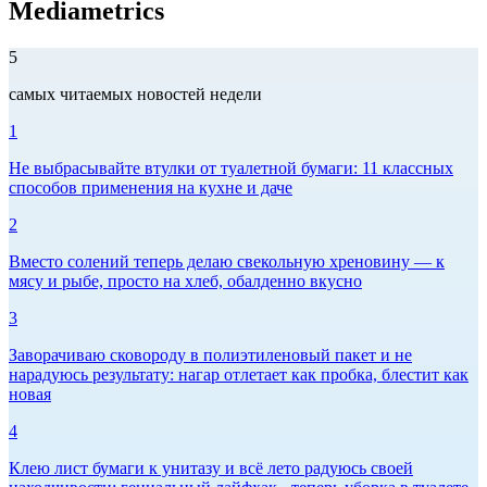
Mediametrics
5
самых читаемых новостей недели
1
Не выбрасывайте втулки от туалетной бумаги: 11 классных
способов применения на кухне и даче
2
Вместо солений теперь делаю свекольную хреновину — к
мясу и рыбе, просто на хлеб, обалденно вкусно
3
Заворачиваю сковороду в полиэтиленовый пакет и не
нарадуюсь результату: нагар отлетает как пробка, блестит как
новая
4
Клею лист бумаги к унитазу и всё лето радуюсь своей