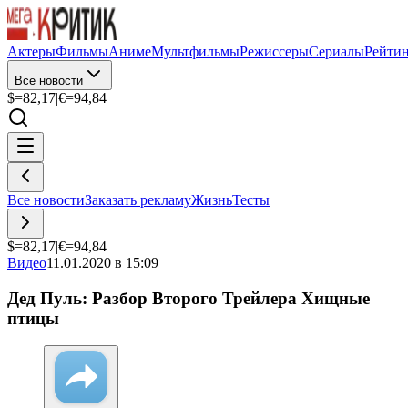
Актеры
Фильмы
Аниме
Мультфильмы
Режиссеры
Сериалы
Рейти
Все новости
$=
82,17
|
€=
94,84
Все новости
Заказать рекламу
Жизнь
Тесты
$=
82,17
|
€=
94,84
Видео
11.01.2020 в 15:09
Дед Пуль: Разбор Второго Трейлера Хищные
птицы