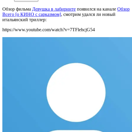
Обзор фильма
Девушка в лабиринте
появился на канале
Обзор
Всего [о КИНО с сарказмом]
, смотрим удался ли новый
итальянский триллер:
https://www.youtube.com/watch?v=7TFlehcjG54