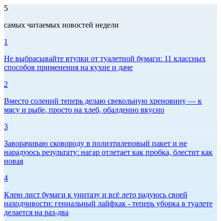
5
самых читаемых новостей недели
1
Не выбрасывайте втулки от туалетной бумаги: 11 классных
способов применения на кухне и даче
2
Вместо солений теперь делаю свекольную хреновину — к
мясу и рыбе, просто на хлеб, обалденно вкусно
3
Заворачиваю сковороду в полиэтиленовый пакет и не
нарадуюсь результату: нагар отлетает как пробка, блестит как
новая
4
Клею лист бумаги к унитазу и всё лето радуюсь своей
находчивости: гениальный лайфхак - теперь уборка в туалете
делается на раз-два