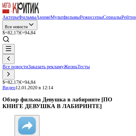
Актеры
Фильмы
Аниме
Мультфильмы
Режиссеры
Сериалы
Рейти
Все новости
$=
82,17
|
€=
94,84
Все новости
Заказать рекламу
Жизнь
Тесты
$=
82,17
|
€=
94,84
Видео
12.01.2020 в 12:14
Обзор фильма Девушка в лабиринте [ПО
КНИГЕ ДЕВУШКА В ЛАБИРИНТЕ]