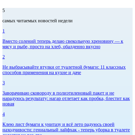
5
самых читаемых новостей недели
1
Вместо солений теперь делаю свекольную хреновину — к
мясу и рыбе, просто на хлеб, обалденно вкусно
2
Не выбрасывайте втулки от туалетной бумаги: 11 классных
способов применения на кухне и даче
3
Заворачиваю сковороду в полиэтиленовый пакет и не
нарадуюсь результату: нагар отлетает как пробка, блестит как
новая
4
Клею лист бумаги к унитазу и всё лето радуюсь своей
находчивости: гениальный лайфхак - теперь уборка в туалете