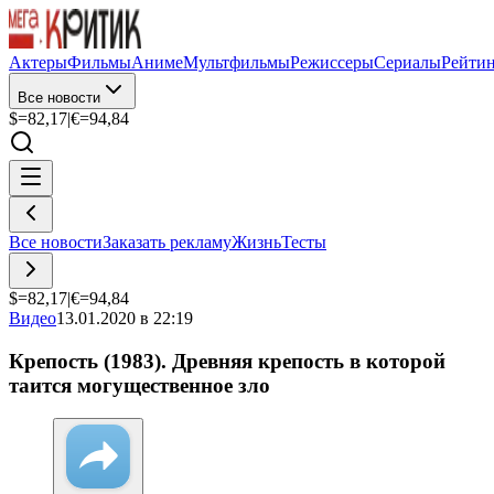
Актеры
Фильмы
Аниме
Мультфильмы
Режиссеры
Сериалы
Рейти
Все новости
$=
82,17
|
€=
94,84
Все новости
Заказать рекламу
Жизнь
Тесты
$=
82,17
|
€=
94,84
Видео
13.01.2020 в 22:19
Крепость (1983). Древняя крепость в которой
таится могущественное зло