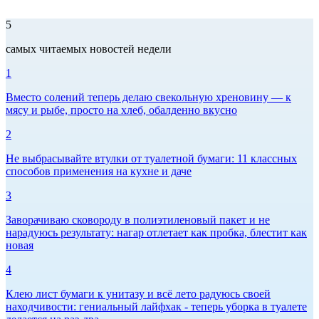
5
самых читаемых новостей недели
1
Вместо солений теперь делаю свекольную хреновину — к
мясу и рыбе, просто на хлеб, обалденно вкусно
2
Не выбрасывайте втулки от туалетной бумаги: 11 классных
способов применения на кухне и даче
3
Заворачиваю сковороду в полиэтиленовый пакет и не
нарадуюсь результату: нагар отлетает как пробка, блестит как
новая
4
Клею лист бумаги к унитазу и всё лето радуюсь своей
находчивости: гениальный лайфхак - теперь уборка в туалете