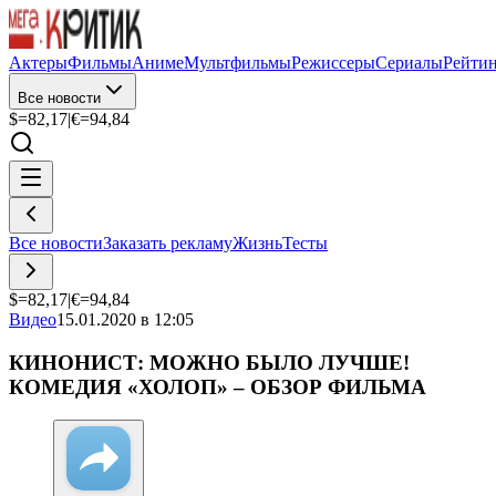
Актеры
Фильмы
Аниме
Мультфильмы
Режиссеры
Сериалы
Рейти
Все новости
$=
82,17
|
€=
94,84
Все новости
Заказать рекламу
Жизнь
Тесты
$=
82,17
|
€=
94,84
Видео
15.01.2020 в 12:05
КИНОНИСТ: МОЖНО БЫЛО ЛУЧШЕ!
КОМЕДИЯ «ХОЛОП» – ОБЗОР ФИЛЬМА